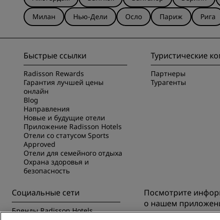
Милан
Нью-Дели
Осло
Париж
Рига
Быстрые ссылки
Туристические к
Radisson Rewards
Партнеры
Гарантия лучшей цены
Турагенты
онлайн
Blog
Направления
Новые и будущие отели
Приложение Radisson Hotels
Отели со статусом Sports
Approved
Отели для семейного отдыха
Охрана здоровья и
безопасность
Социальные сети
Посмотрите инфо
о нашем приложен
Бренды Radisson Hotels