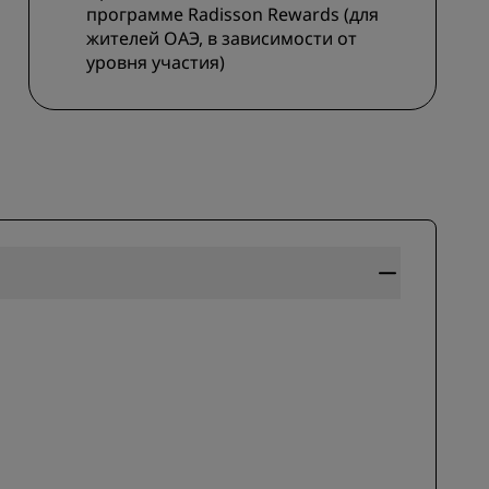
программе Radisson Rewards (для
els
Как заработать баллы
жителей ОАЭ, в зависимости от
уровня участия)
Bookers and Planners
ЗАРЕГИСТРИРОВАТЬСЯ