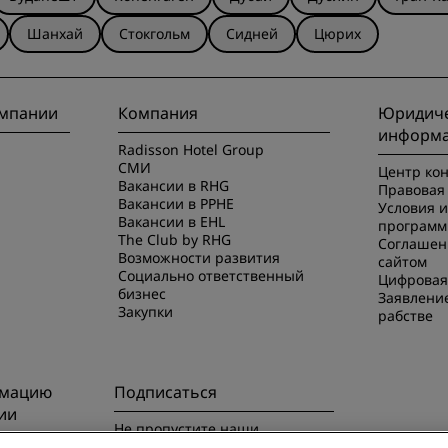
Шанхай
Стокгольм
Сидней
Цюрих
омпании
Компания
Юридиче
информ
Radisson Hotel Group
СМИ
Центр ко
Вакансии в RHG
Правовая 
Вакансии в PPHE
Условия 
Вакансии в EHL
программ
The Club by RHG
Соглашен
Возможности развития
сайтом
Социально ответственный
Цифровая
бизнес
Заявлени
Закупки
рабстве
рмацию
Подписаться
ии
Не пропустите наши
предложения, пользующиеся