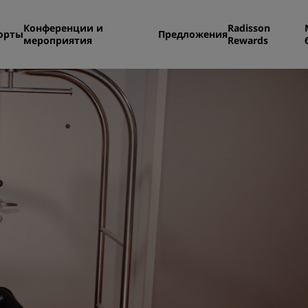
Конференции и
Radisson
орты
Предложения
мероприятия
Rewards
Поиск отеля
Направления
Курорты
Апартаменты с обслужив
Отели при аэропорте
Новые и будущие отели
Конференции и меропр
Откройте для себя Radiss
Meetings