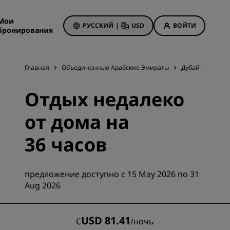
Мои
РУССКИЙ
|
USD
ВОЙТИ
бронирования
Главная
Объединенные Арабские Эмираты
Дубай
Radiss
Акции отелей
Отдых недалеко
Посмотрите наши
предложения
от дома на
Выигрыш с первого раза
анием
36 часов
Тариф «Предложения дня»
Бронируйте заранее
предложение доступно с 15 May 2026 по 31
Ознакомьтесь с нашими
Aug 2026
пакетами услуг
иятия
on
Идеи для путешествий
USD 81.41
С
/
ночь