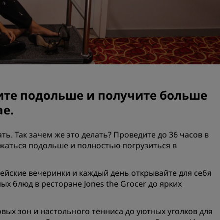
Забронировать помещен
мероприятия
Запросить ценовое
предложение
Направления для провед
мероприятий
Отраслевые решения
ите подольше и получите больше
ае.
Найти рейсы
Найти рейсы
ть. Так зачем же это делать? Проведите до 36 часов в
ржаться подольше и полностью погрузиться в
Питание
жейские вечеринки и каждый день открывайте для себя
Поиск ресторана
ых блюд в ресторане Jones the Grocer до ярких
Цифровые услуги
овых зон и настольного тенниса до уютных уголков для