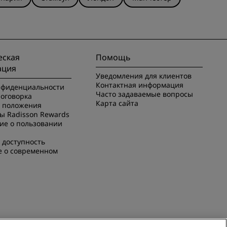
ская
Помощь
ация
Уведомления для клиентов
Контактная информация
нфиденциальности
Часто задаваемые вопросы
оговорка
Карта сайта
и положения
ы Radisson Rewards
ие о пользовании
 доступность
е о современном