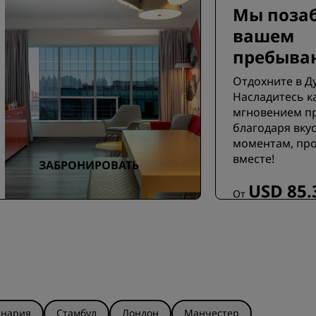
Мы позаб
вашем
пребыва
Отдохните в Д
Насладитесь 
мгновением п
благодаря вкус
моментам, пр
вместе!
ЗАБРОНИРОВАТЬ
USD 85.
От
анария
Стамбул
Лондон
Манчестер