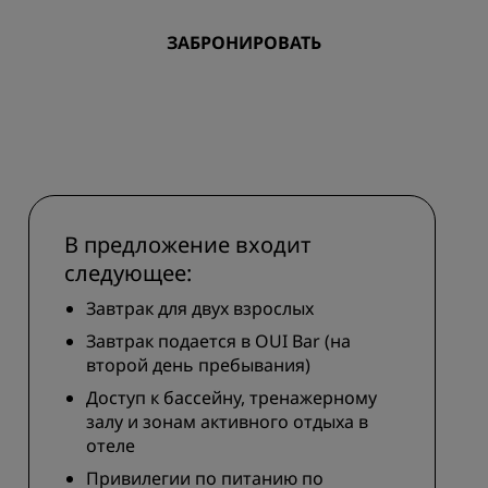
Отели для семейного отдыха
ие для
ЗАБРОНИРОВАТЬ
Rad Pets
Помещения для свадеб
Пребывания в экологичных
ения
отелях
Размещение спортивных
команд
Деловой путешественник
В предложение входит
Отели в центре города
следующее:
Посетите наш блог
Завтрак для двух взрослых
Завтрак подается в OUI Bar (на
Radisson Rewards
второй день пребывания)
Откройте для себя Radisson
Доступ к бассейну, тренажерному
Rewards
залу и зонам активного отдыха в
отеле
Привилегии
Привилегии по питанию по
Как использовать баллы