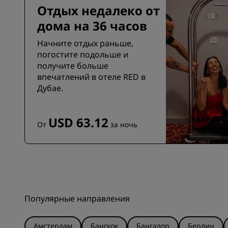
Отдых недалеко от
дома на 36 часов
Начните отдых раньше,
погостите подольше и
получите больше
впечатлений в отеле RED в
Дубае.
ЗАБРОН
USD 63.12
От
за ночь
Популярные направления
Амстердам
Бангкок
Бангалор
Берлин