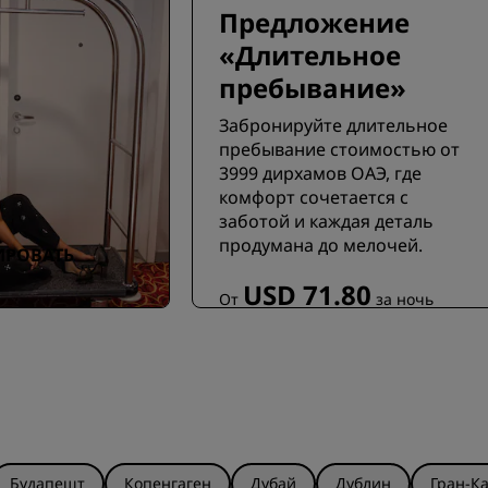
Предложение
«Длительное
пребывание»
Забронируйте длительное
пребывание стоимостью от
3999 дирхамов ОАЭ, где
комфорт сочетается с
заботой и каждая деталь
продумана до мелочей.
ИРОВАТЬ
USD 71.80
От
за ночь
Будапешт
Копенгаген
Дубай
Дублин
Гран-К