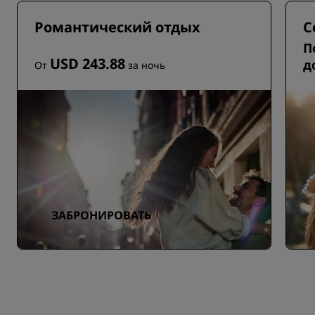
Романтический отдых
С
П
USD 243.88
д
От
за ночь
ЗАБРОНИРОВАТЬ