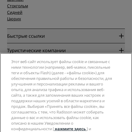
Стокгольм
Сидней
Цюрих
Быстрые ссылки
Radisson Rewards
Туристические компании
Гарантия лучшей цены онлайн
Этот веб-сайт использует файлы cookie и связанные с
Blog
Партнеры
Компания
ними технологии (например, веб-маяки, пиксельные
Направления
Турагенты
теги и объекты Flash) (далее - «файлы cookie») для
Новые и будущие отели
Radisson Hotel Group
обеспечения правильной работы и безопасности, для
Юридическая информация
Приложение Radisson Hotels
улучшения и персонализации рекламы и вашего
СМИ
Отели со статусом Sports Approved
опыта, для анализа трафика и использования веб-
Вакансии в RHG
Центр конфиденциальности
Помощь
Отели для семейного отдыха
сайта, а также для запоминания ваших настроек и
Вакансии в PPHE
Правовая оговорка
поддержки наших усилий в области маркетинга и
Охрана здоровья и безопасность
Вакансии в EHL
Условия и положения программы Radisson Rewards
продаж. Выбирая «Принять все файлы cookie», вы
Уведомления для клиентов
The Club by RHG
Социальные сети
Соглашение о пользовании сайтом
соглашаетесь с тем, что Radisson может собирать
Контактная информация
Возможности развития
данные о вас и использовать файлы cookie, как
Цифровая доступность
Часто задаваемые вопросы
Бренды Radisson Hotels
описано в нашем Уведомлении о
Социально ответственный бизнес
Заявление о современном рабстве
Карта сайта
конфиденциальности [
нажмите здесь
] и
Закупки