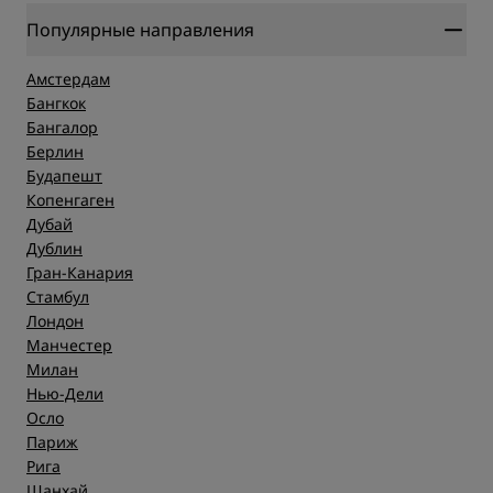
Популярные направления
Амстердам
Бангкок
Бангалор
Берлин
Будапешт
Копенгаген
Дубай
Дублин
Гран-Канария
Стамбул
Лондон
Манчестер
Милан
Нью-Дели
Осло
Париж
Рига
Шанхай