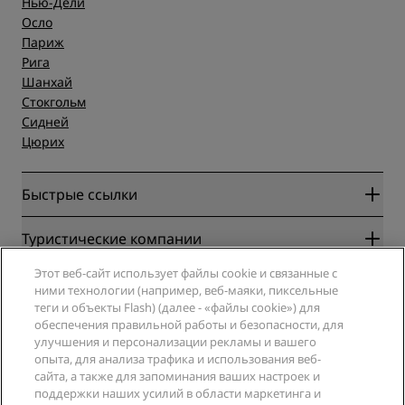
Нью-Дели
Осло
Париж
Рига
Шанхай
Стокгольм
Сидней
Цюрих
Быстрые ссылки
Radisson Rewards
Туристические компании
Гарантия лучшей цены онлайн
Этот веб-сайт использует файлы cookie и связанные с
Blog
Партнеры
Компания
ними технологии (например, веб-маяки, пиксельные
Направления
Турагенты
теги и объекты Flash) (далее - «файлы cookie») для
Новые и будущие отели
Radisson Hotel Group
обеспечения правильной работы и безопасности, для
Юридическая информация
Приложение Radisson Hotels
улучшения и персонализации рекламы и вашего
СМИ
Отели со статусом Sports Approved
опыта, для анализа трафика и использования веб-
Вакансии в RHG
Центр конфиденциальности
Помощь
Отели для семейного отдыха
сайта, а также для запоминания ваших настроек и
Вакансии в PPHE
Правовая оговорка
поддержки наших усилий в области маркетинга и
Охрана здоровья и безопасность
Вакансии в EHL