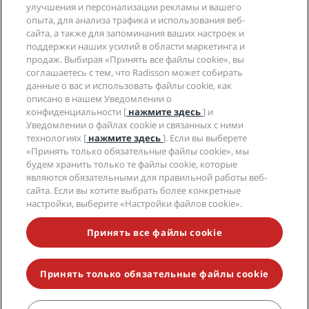
Приложение Radisson Hotels
улучшения и персонализации рекламы и вашего
СМИ
Отели со статусом Sports Approved
опыта, для анализа трафика и использования веб-
Вакансии в RHG
Центр конфиденциальности
Помощь
Отели для семейного отдыха
сайта, а также для запоминания ваших настроек и
Вакансии в PPHE
Правовая оговорка
Охрана здоровья и безопасность
поддержки наших усилий в области маркетинга и
Вакансии в EHL
Условия и положения программы Radisson Rewards
продаж. Выбирая «Принять все файлы cookie», вы
Уведомления для клиентов
The Club by RHG
Социальные сети
Соглашение о пользовании сайтом
соглашаетесь с тем, что Radisson может собирать
Контактная информация
Возможности развития
данные о вас и использовать файлы cookie, как
Цифровая доступность
Часто задаваемые вопросы
Бренды Radisson Hotels
Социально ответственный бизнес
описано в нашем Уведомлении о
Заявление о современном рабстве
Карта сайта
конфиденциальности [
нажмите здесь
] и
Закупки
Уведомлении о файлах cookie и связанных с ними
технологиях [
нажмите здесь
]. Если вы выберете
«Принять только обязательные файлы cookie», мы
будем хранить только те файлы cookie, которые
являются обязательными для правильной работы веб-
сайта. Если вы хотите выбрать более конкретные
настройки, выберите «Настройки файлов cookie».
НЕ ПРОПУСТИТЕ НАШИ ПРЕДЛОЖЕНИЯ,
ПОЛЬЗУЮЩИЕСЯ НАИБОЛЬШЕЙ ПОПУЛЯРНОСТЬЮ
Принять все файлы cookie
Принять только обязательные файлы cookie
© 2026 Radisson Hotel Group.
Все права защищены. RHG Radisson
Hotel Group, Radisson, Radisson RED, Radisson Blu, Radisson Collection,
Radisson Individuals, Park Plaza, Park Inn, Country Inn & Suites, Prize by