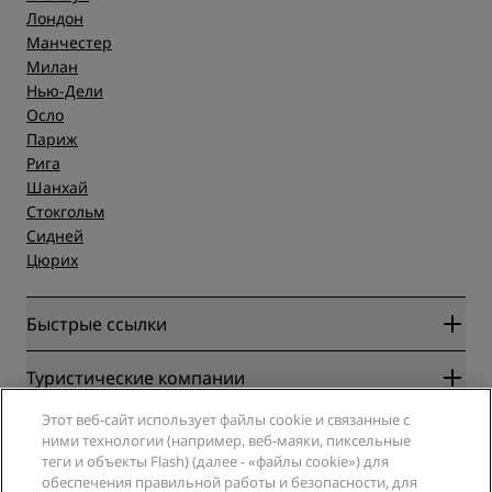
Лондон
Манчестер
Милан
Нью-Дели
Осло
Париж
Рига
Шанхай
Стокгольм
Сидней
Цюрих
Быстрые ссылки
Radisson Rewards
Туристические компании
Гарантия лучшей цены онлайн
Этот веб-сайт использует файлы cookie и связанные с
Blog
Партнеры
Компания
ними технологии (например, веб-маяки, пиксельные
Направления
Турагенты
теги и объекты Flash) (далее - «файлы cookie») для
Новые и будущие отели
Radisson Hotel Group
обеспечения правильной работы и безопасности, для
Юридическая информация