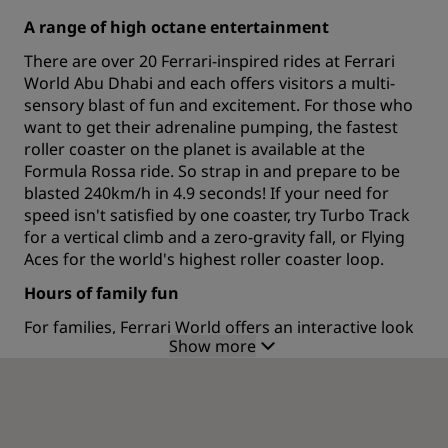
A range of high octane entertainment
There are over 20 Ferrari-inspired rides at Ferrari
World Abu Dhabi and each offers visitors a multi-
sensory blast of fun and excitement. For those who
want to get their adrenaline pumping, the fastest
roller coaster on the planet is available at the
Formula Rossa ride. So strap in and prepare to be
blasted 240km/h in 4.9 seconds! If your need for
speed isn't satisfied by one coaster, try Turbo Track
for a vertical climb and a zero-gravity fall, or Flying
Aces for the world's highest roller coaster loop.
Hours of family fun
For families, Ferrari World offers an interactive look
Show more
at the history of this world-famous car brand, as
well as a spectacular 4D viewing experiences that
indulges every sense. Kids are also well catered to
with many miniaturized rides to keep them busy.
Ferrari World is one of the many attractions that