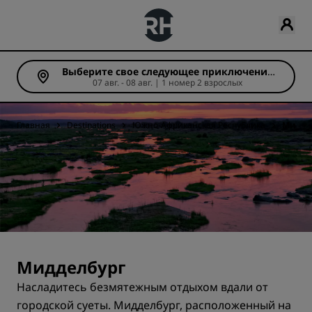
Выберите свое следующее приключение
07 авг. - 08 авг. | 1 номер 2 взрослых
(Число ночей: 1)
Главная
Destinations
Южно-Африканская Республика
Мидде
Мидделбург
Насладитесь безмятежным отдыхом вдали от
городской суеты. Мидделбург, расположенный на