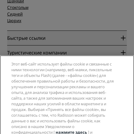
Шанхай
Стокгольм
Сидней
Цюрих
Быстрые ссылки
Radisson Rewards
Туристические компании
Гарантия лучшей цены онлайн
Этот веб-сайт использует файлы cookie и связанные с
Blog
Партнеры
Компания
ними технологии (например, веб-маяки, пиксельные
Направления
Турагенты
теги и объекты Flash) (далее - «файлы cookie») для
Новые и будущие отели
Radisson Hotel Group
обеспечения правильной работы и безопасности, для
Юридическая информация
Приложение Radisson Hotels
улучшения и персонализации рекламы и вашего
СМИ
Отели со статусом Sports Approved
опыта, для анализа трафика и использования веб-
Вакансии в RHG
Центр конфиденциальности
Помощь
Отели для семейного отдыха
сайта, а также для запоминания ваших настроек и
Вакансии в PPHE
Правовая оговорка
Охрана здоровья и безопасность
поддержки наших усилий в области маркетинга и
Вакансии в EHL
Условия и положения программы Radisson Rewards
продаж. Выбирая «Принять все файлы cookie», вы
Уведомления для клиентов
The Club by RHG
Социальные сети
Соглашение о пользовании сайтом
соглашаетесь с тем, что Radisson может собирать
Контактная информация
Возможности развития
данные о вас и использовать файлы cookie, как
Цифровая доступность
Часто задаваемые вопросы
Бренды Radisson Hotels
Социально ответственный бизнес
описано в нашем Уведомлении о
Заявление о современном рабстве
Карта сайта
конфиденциальности [
нажмите здесь
] и
Закупки