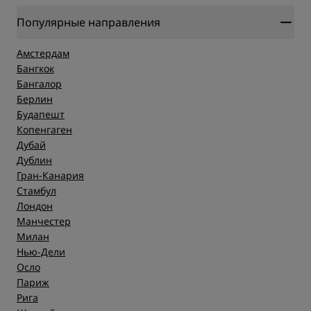
Популярные направления
Амстердам
Бангкок
Бангалор
Берлин
Будапешт
Копенгаген
Дубай
Дублин
Гран-Канария
Стамбул
Лондон
Манчестер
Милан
Нью-Дели
Осло
Париж
Рига