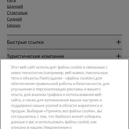
Шанхай
Стокгольм
Сидней
Цюрих
Быстрые ссылки
Radisson Rewards
Туристические компании
Гарантия лучшей цены онлайн
Этот веб-сайт использует файлы cookie и связанные с
Blog
Партнеры
Компания
ними технологии (например, веб-маяки, пиксельные
Направления
Турагенты
теги и объекты Flash) (далее - «файлы cookie») для
Новые и будущие отели
Radisson Hotel Group
обеспечения правильной работы и безопасности, для
Юридическая информация
Приложение Radisson Hotels
улучшения и персонализации рекламы и вашего
СМИ
Отели со статусом Sports Approved
опыта, для анализа трафика и использования веб-
Вакансии в RHG
Центр конфиденциальности
Помощь
Отели для семейного отдыха
сайта, а также для запоминания ваших настроек и
Вакансии в PPHE
Правовая оговорка
Охрана здоровья и безопасность
поддержки наших усилий в области маркетинга и
Вакансии в EHL
Условия и положения программы Radisson Rewards
продаж. Выбирая «Принять все файлы cookie», вы
Уведомления для клиентов
The Club by RHG
Социальные сети
Соглашение о пользовании сайтом
соглашаетесь с тем, что Radisson может собирать
Контактная информация
Возможности развития
данные о вас и использовать файлы cookie, как
Цифровая доступность
Часто задаваемые вопросы
Бренды Radisson Hotels
Социально ответственный бизнес
описано в нашем Уведомлении о
Заявление о современном рабстве