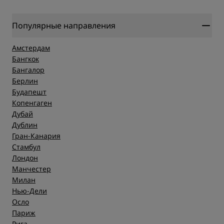
Популярные направления
Амстердам
Бангкок
Бангалор
Берлин
Будапешт
Копенгаген
Дубай
Дублин
Гран-Канария
Стамбул
Лондон
Манчестер
Милан
Нью-Дели
Осло
Париж
Рига