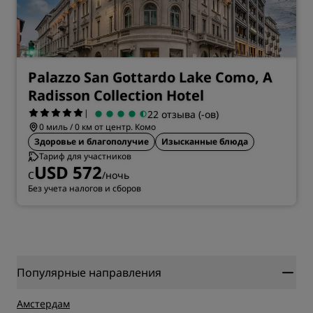
Palazzo San Gottardo Lake Como, A
Radisson Collection Hotel
|
22 отзыва (-ов)
0 миль / 0 км от центр. Комо
Здоровье и благополучие
Изысканные блюда
Тариф для участников
USD 572
С
/ночь
Без учета налогов и сборов
Популярные направления
Амстердам