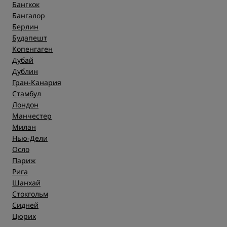
Бангкок
Бангалор
Берлин
Будапешт
Копенгаген
Дубай
Дублин
Гран-Канария
Стамбул
Лондон
Манчестер
Милан
Нью-Дели
Осло
Париж
Рига
Шанхай
Стокгольм
Сидней
Цюрих