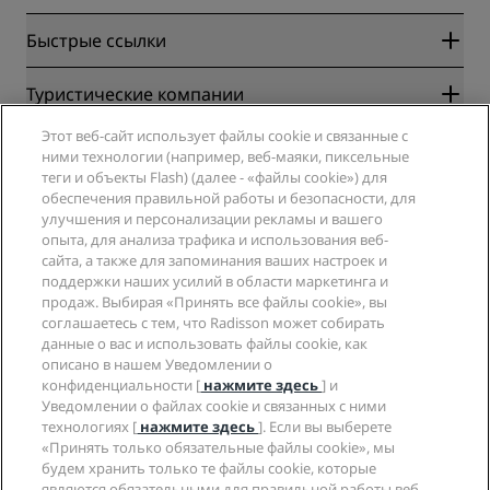
Быстрые ссылки
Radisson Rewards
Туристические компании
Гарантия лучшей цены онлайн
Этот веб-сайт использует файлы cookie и связанные с
Blog
Партнеры
Компания
ними технологии (например, веб-маяки, пиксельные
Направления
Турагенты
теги и объекты Flash) (далее - «файлы cookie») для
Новые и будущие отели
Radisson Hotel Group
обеспечения правильной работы и безопасности, для
Юридическая информация
Приложение Radisson Hotels
улучшения и персонализации рекламы и вашего
СМИ
Отели со статусом Sports Approved
опыта, для анализа трафика и использования веб-
Вакансии в RHG
Центр конфиденциальности
Помощь
Отели для семейного отдыха
сайта, а также для запоминания ваших настроек и
Вакансии в PPHE
Правовая оговорка
Охрана здоровья и безопасность
поддержки наших усилий в области маркетинга и
Вакансии в EHL
Условия и положения программы Radisson Rewards
продаж. Выбирая «Принять все файлы cookie», вы
Уведомления для клиентов
The Club by RHG
Социальные сети
Соглашение о пользовании сайтом
соглашаетесь с тем, что Radisson может собирать
Контактная информация
Возможности развития
данные о вас и использовать файлы cookie, как
Цифровая доступность
Часто задаваемые вопросы
Бренды Radisson Hotels
Социально ответственный бизнес
описано в нашем Уведомлении о
Заявление о современном рабстве
Карта сайта
конфиденциальности [
нажмите здесь
] и
Закупки
Уведомлении о файлах cookie и связанных с ними
технологиях [
нажмите здесь
]. Если вы выберете
«Принять только обязательные файлы cookie», мы
будем хранить только те файлы cookie, которые
являются обязательными для правильной работы веб-