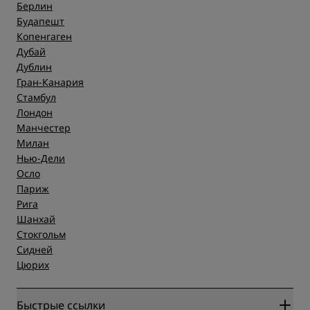
Берлин
Будапешт
Копенгаген
Дубай
Дублин
Гран-Канария
Стамбул
Лондон
Манчестер
Милан
Нью-Дели
Осло
Париж
Рига
Шанхай
Стокгольм
Сидней
Цюрих
Быстрые ссылки