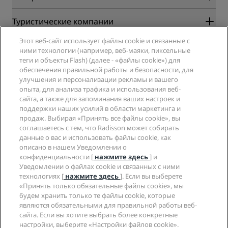
Radisson Rewards
Туристические компании
Гарантия лучшей цены онлайн
Этот веб-сайт использует файлы cookie и связанные с
Blog
Партнеры
Компания
ними технологии (например, веб-маяки, пиксельные
Направления
Турагенты
теги и объекты Flash) (далее - «файлы cookie») для
Новые и будущие отели
Radisson Hotel Group
обеспечения правильной работы и безопасности, для
Юридическая информация
Приложение Radisson Hotels
улучшения и персонализации рекламы и вашего
СМИ
Отели со статусом Sports Approved
опыта, для анализа трафика и использования веб-
Вакансии в RHG
Центр конфиденциальности
Помощь
Отели для семейного отдыха
сайта, а также для запоминания ваших настроек и
Вакансии в PPHE
Правовая оговорка
Охрана здоровья и безопасность
поддержки наших усилий в области маркетинга и
Вакансии в EHL
Условия и положения программы Radisson Rewards
продаж. Выбирая «Принять все файлы cookie», вы
Уведомления для клиентов
The Club by RHG
Социальные сети
Соглашение о пользовании сайтом
соглашаетесь с тем, что Radisson может собирать
Контактная информация
Возможности развития
данные о вас и использовать файлы cookie, как
Цифровая доступность
Часто задаваемые вопросы
Бренды Radisson Hotels
Социально ответственный бизнес
описано в нашем Уведомлении о
Заявление о современном рабстве
Карта сайта
конфиденциальности [
нажмите здесь
] и
Закупки
Уведомлении о файлах cookie и связанных с ними
технологиях [
нажмите здесь
]. Если вы выберете
«Принять только обязательные файлы cookie», мы
будем хранить только те файлы cookie, которые
являются обязательными для правильной работы веб-
сайта. Если вы хотите выбрать более конкретные
настройки, выберите «Настройки файлов cookie».