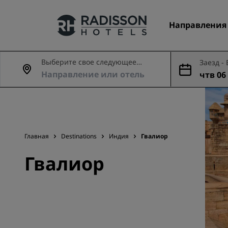
Направления
Выберите свое следующее
Заезд -
приключение
чтв 06 
Наши бренды
авг.
Бренды Radisson Hotels
Главная
Destinations
Индия
Гвалиор
Гвалиор