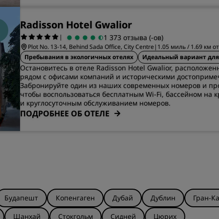
Radisson Hotel Gwalior
|
1 373 отзыва (-ов)
Plot No. 13-14, Behind Sada Office, City Centre
|
1.05 миль / 1.69 км о
Пребывания в экологичных отелях
Идеальный вариант для
Остановитесь в отеле Radisson Hotel Gwalior, расположен
рядом с офисами компаний и историческими достоприме
Забронируйте один из наших современных номеров и пр
чтобы воспользоваться бесплатным Wi-Fi, бассейном на 
и круглосуточным обслуживанием номеров.
ПОДРОБНЕЕ ОБ ОТЕЛЕ
Будапешт
Копенгаген
Дубай
Дублин
Гран-К
Шанхай
Стокгольм
Сидней
Цюрих