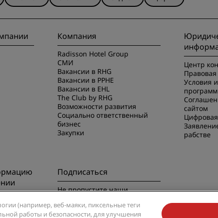
омпании
Компания
Юридиче
информ
Radisson Hotel Group
СМИ
Центр ко
Вакансии в RHG
Правовая 
Вакансии в PPHE
Условия 
Вакансии в EHL
программ
The Club by RHG
Соглашен
Возможности развития
сайтом
Социально ответственный
Цифровая
бизнес
Заявлени
Закупки
рабстве
ормацию
Подписаться
ении
Не пропустите наши
предложения, пользующиеся
риложением
логии (например, веб-маяки, пиксельные теги
наибольшей популярностью
вильной работы и безопасности, для улучшения