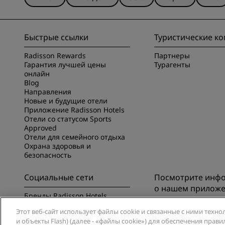
Быстрые ссылки
Туристические к
Radisson Rewards
Партнеры
Гарантия лучшей цены
Турагенты
онлайн
Blog
Направления
Новые и будущие отели
Приложение Radisson Hotels
Отели со статусом Sports
Approved
Отели для семейного отдыха
Охрана здоровья и
безопасность
Социальные сети
Посмотрите инф
о нашем прилож
Бренды Radisson Hotels
Познакомьтесь с п
Этот веб-сайт использует файлы cookie и связанные с ними техно
Radisson Hotels
и объекты Flash) (далее - «файлы cookie») для обеспечения пра