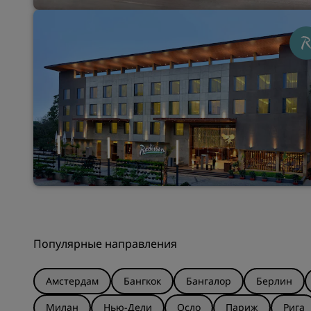
Популярные направления
Амстердам
Бангкок
Бангалор
Берлин
Милан
Нью-Дели
Осло
Париж
Рига