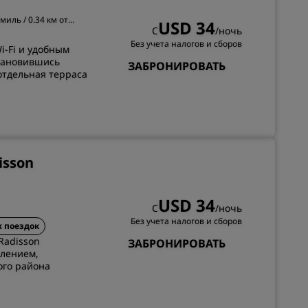
els
Как заработать баллы
 миль / 0.34 км от
USD 34
С
/ночь
р. Гвалиор
Bookers and Planners
Без учета налогов и сборов
i-Fi и удобным
становившись
ЗАБРОНИРОВАТЬ
 отдельная терраса
ЗАРЕГИСТРИРОВАТЬСЯ
isson
USD 34
С
/ночь
Без учета налогов и сборов
 поездок
Radisson
ЗАБРОНИРОВАТЬ
млением,
ого района