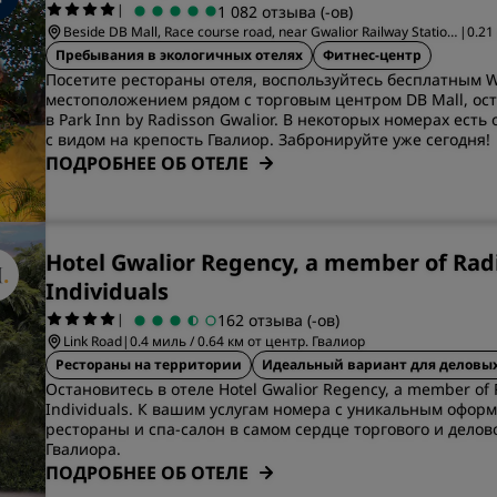
|
1 082 отзыва (-ов)
Приложение Radisson Hot
Beside DB Mall, Race course road, near Gwalior Railway Station
|
0.21
Gwalior, Madhya Pradesh
цент
Пребывания в экологичных отелях
Фитнес-центр
Посетите рестораны отеля, воспользуйтесь бесплатным W
местоположением рядом с торговым центром DB Mall, о
в Park Inn by Radisson Gwalior. В некоторых номерах есть
с видом на крепость Гвалиор. Забронируйте уже сегодня!
ПОДРОБНЕЕ ОБ ОТЕЛЕ
Hotel Gwalior Regency, a member of Rad
Individuals
|
162 отзыва (-ов)
Link Road
|
0.4 миль / 0.64 км от центр. Гвалиор
Рестораны на территории
Идеальный вариант для деловых
Остановитесь в отеле Hotel Gwalior Regency, a member of 
Individuals. К вашим услугам номера с уникальным офор
рестораны и спа-салон в самом сердце торгового и делов
Гвалиора.
ПОДРОБНЕЕ ОБ ОТЕЛЕ