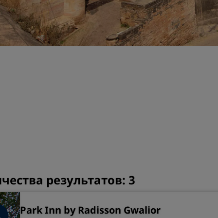
Забронировать помещен
мероприятия
Запросить ценовое
предложение
Направления для провед
мероприятий
Отраслевые решения
Найти рейсы
Найти рейсы
Питание
ества результатов: 3
Поиск ресторана
Цифровые услуги
Park Inn by Radisson Gwalior