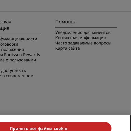
ская
Помощь
ация
Уведомления для клиентов
Контактная информация
нфиденциальности
Часто задаваемые вопросы
оговорка
Карта сайта
и положения
ы Radisson Rewards
ие о пользовании
 доступность
е о современном
Принять все файлы cookie