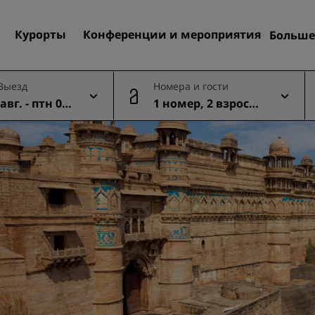
Курорты
Конференции и мероприятия
Больше
Пре
 Выезд
Номера и гости
Rad
авг. - птн 07
1 номер, 2 взросл
Мои
Поиск отеля
ых
Направления
Курорты
Апартаменты с обслужив
Отели при аэропорте
Новые и будущие отели
Конференции и меропр
Откройте для себя Radiss
Meetings