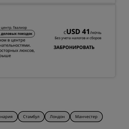
т центр. Гвалиор
USD 41
С
/ночь
 деловых поездок
Без учета налогов и сборов
ном в центре
чательностями.
ЗАБРОНИРОВАТЬ
осторных люксов,
крыше
анария
Стамбул
Лондон
Манчестер