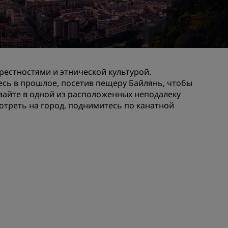
Отели для семейного отдыха
ие для
Rad Pets
Помещения для свадеб
Пребывания в экологичных
ения
отелях
естностями и этнической культурой.
Размещение спортивных
сь в прошлое, посетив пещеру Байлянь, чтобы
команд
бывайте в одной из расположенных неподалеку
треть на город, поднимитесь по канатной
Деловой путешественник
Отели в центре города
Посетите наш блог
Radisson Rewards
Откройте для себя Radisson
Rewards
Привилегии
Как использовать баллы