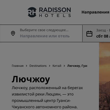
Направления
Выберите свое следующее
Заезд -
приключение
сбт 08 
Наши бренды
авг.
Бренды Radisson Hotels
Главная
Destinations
Китай
Лючжоу, Гуанси
Лючжоу
Лючжоу, расположенный на берегах
извилистой реки Люцзян, — это
промышленный центр Гуанси-
Чжуанского автономного района.