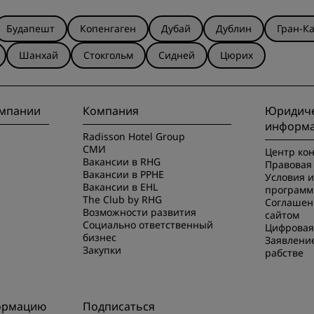
Будапешт
Копенгаген
Дубай
Дублин
Гран-К
Шанхай
Стокгольм
Сидней
Цюрих
омпании
Компания
Юридиче
информ
Radisson Hotel Group
СМИ
Центр ко
Вакансии в RHG
Правовая 
Вакансии в PPHE
Условия 
Вакансии в EHL
программ
The Club by RHG
Соглашен
Возможности развития
сайтом
Социально ответственный
Цифровая
бизнес
Заявлени
Закупки
рабстве
ормацию
Подписаться