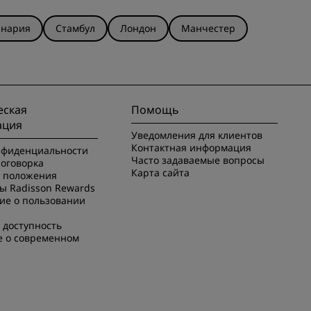
анария
Стамбул
Лондон
Манчестер
ская
Помощь
ация
Уведомления для клиентов
Контактная информация
нфиденциальности
Часто задаваемые вопросы
оговорка
Карта сайта
и положения
ы Radisson Rewards
ие о пользовании
 доступность
е о современном