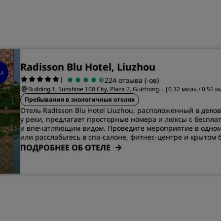
Приложение Radisson Hot
Radisson Blu Hotel, Liuzhou
|
224 отзыва (-ов)
Building 1, Sunshine 100 City, Plaza 2, Guizhong
|
0.32 миль / 0.51 
Avenue
Гуанси
Пребывания в экологичных отелях
Отель Radisson Blu Hotel Liuzhou, расположенный в дело
у реки, предлагает просторные номера и люксы с беспла
и впечатляющим видом. Проведите мероприятие в одном
или расслабьтесь в спа-салоне, фитнес-центре и крытом 
ПОДРОБНЕЕ ОБ ОТЕЛЕ