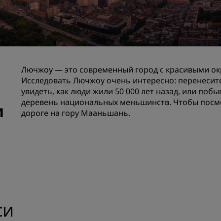
Забронировать помещен
мероприятия
Запросить ценовое
предложение
Направления для провед
Лючжоу — это современный город с красивыми окр
мероприятий
Исследовать Лючжоу очень интересно: перенесите
Отраслевые решения
увидеть, как люди жили 50 000 лет назад, или по
деревень национальных меньшинств. Чтобы посмо
и
дороге на гору Мааньшань.
Найти рейсы
Найти рейсы
Питание
Поиск ресторана
си
Цифровые услуги