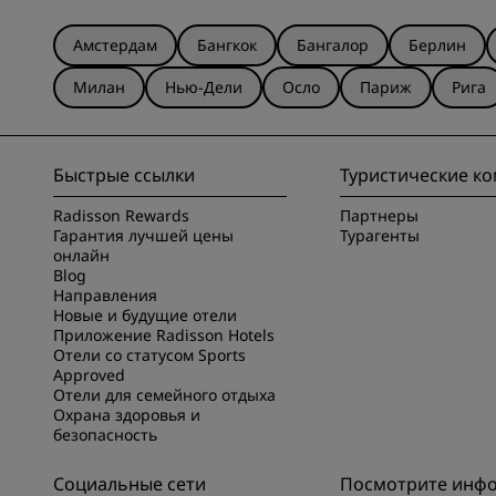
Амстердам
Бангкок
Бангалор
Берлин
Милан
Нью-Дели
Осло
Париж
Рига
Быстрые ссылки
Туристические к
Radisson Rewards
Партнеры
Гарантия лучшей цены
Турагенты
онлайн
Blog
Направления
Новые и будущие отели
Приложение Radisson Hotels
Отели со статусом Sports
Approved
Отели для семейного отдыха
Охрана здоровья и
безопасность
Социальные сети
Посмотрите инф