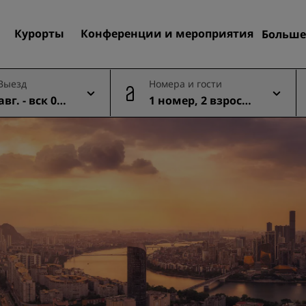
Курорты
Конференции и мероприятия
Больше
Пре
 Выезд
Номера и гости
Rad
авг. - вск 09
1 номер, 2 взросл
Мои
Поиск отеля
ых
Направления
Курорты
Апартаменты с обслужив
Отели при аэропорте
Новые и будущие отели
Конференции и меропр
Откройте для себя Radiss
Meetings