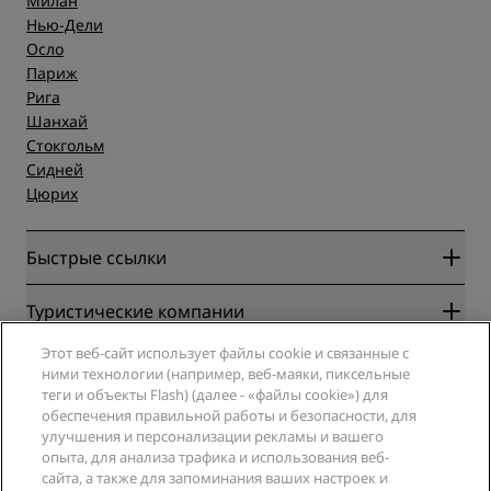
Милан
Нью-Дели
Осло
Париж
Рига
Шанхай
Стокгольм
Сидней
Цюрих
Быстрые ссылки
Radisson Rewards
Туристические компании
Гарантия лучшей цены онлайн
Этот веб-сайт использует файлы cookie и связанные с
Blog
Партнеры
Компания
ними технологии (например, веб-маяки, пиксельные
Направления
Турагенты
теги и объекты Flash) (далее - «файлы cookie») для
Новые и будущие отели
Radisson Hotel Group
обеспечения правильной работы и безопасности, для
Юридическая информация
Приложение Radisson Hotels
улучшения и персонализации рекламы и вашего
СМИ
Отели со статусом Sports Approved
опыта, для анализа трафика и использования веб-
Вакансии в RHG
Центр конфиденциальности
Помощь
Отели для семейного отдыха
сайта, а также для запоминания ваших настроек и
Вакансии в PPHE