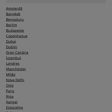
Amsterdã
Bangkok
Bengaluru
Berlim
Budapeste
Copenhague
Dubai
Dublin
Gran Canária
Istambul
Londres
Manchester
Milão
Nova Delhi
Oslo
Paris
Riga
Xangai
Estocolmo