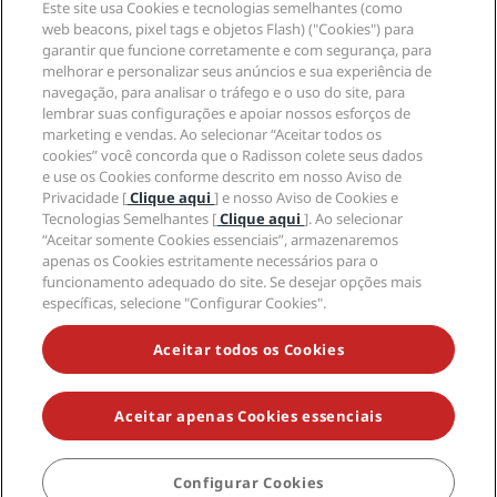
Mídia
Este site usa Cookies e tecnologias semelhantes (como
Hotéis Sports Approved
web beacons, pixel tags e objetos Flash) ("Cookies") para
Carreiras no RHG
Centro de Privacidade
Ajuda
Hotéis familiares
garantir que funcione corretamente e com segurança, para
Carreiras na PPHE
Aviso legal
Saúde e segurança
melhorar e personalizar seus anúncios e sua experiência de
Carreiras EHL
Termos e condições do Radisson Rewards
Alertas ao consumidor
navegação, para analisar o tráfego e o uso do site, para
The Club by RHG
Mídia social
Termos de utilização do site
lembrar suas configurações e apoiar nossos esforços de
Contato
Oportunidades de desenvolvimento
marketing e vendas. Ao selecionar “Aceitar todos os
Acessibilidade Digital
Perguntas frequentes (FAQ)
Marcas do Radisson Hotels
Empresa responsável
cookies” você concorda que o Radisson colete seus dados
Declaração de escravidão moderna
Mapa do site
e use os Cookies conforme descrito em nosso Aviso de
Compras
Privacidade [
Clique aqui
] e nosso Aviso de Cookies e
Tecnologias Semelhantes [
Clique aqui
]. Ao selecionar
“Aceitar somente Cookies essenciais”, armazenaremos
apenas os Cookies estritamente necessários para o
funcionamento adequado do site. Se desejar opções mais
específicas, selecione "Configurar Cookies".
NÃO PERCA AS NOSSAS MAIORES OFERTAS
Aceitar todos os Cookies
Aceitar apenas Cookies essenciais
© 2026 Radisson Hotel Group.
Todos os direitos reservados. RHG
Radisson Hotel Group, Radisson, Radisson RED, Radisson Blu, Radisson
Collection, Radisson Individuals, Park Plaza, Park Inn, Country Inn &
Suites, Prize by Radisson, Radisson Rewards e Radisson Meetings são
Configurar Cookies
marcas registradas do Radisson Hotel Group.