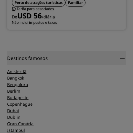
Perto de atrações turísticas
Familiar
Tarifa para associados
USD 56
De
/diária
Não inclui impostos e taxas
Destinos famosos
Amsterdã
Bangkok
Bengaluru
Berlim
Budapeste
Copenhague
Dubai
Dublin
Gran Canária
Istambul