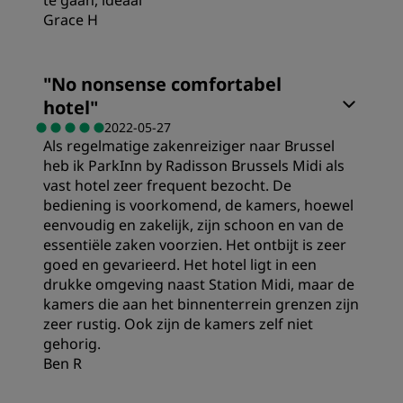
te gaan, ideaal
Grace H
Hygiëne
Kamers
"
No nonsense comfortabel
Service
hotel
"
Prijs/kwaliteit
2022-05-27
Als regelmatige zakenreiziger naar Brussel
heb ik ParkInn by Radisson Brussels Midi als
Slaapkwaliteit
vast hotel zeer frequent bezocht. De
bediening is voorkomend, de kamers, hoewel
eenvoudig en zakelijk, zijn schoon en van de
Locatie
essentiële zaken voorzien. Het ontbijt is zeer
goed en gevarieerd. Het hotel ligt in een
drukke omgeving naast Station Midi, maar de
Hygiëne
kamers die aan het binnenterrein grenzen zijn
zeer rustig. Ook zijn de kamers zelf niet
gehorig.
Service
Ben R