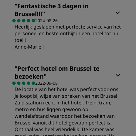
"
Fantastische 3 dagen in
Brussel!!!
"
2024-08-26
Heerlijk geslapen met perfecte service van het
personeel en beste ontbijt in een hotel tot nu
toe!!!
Anne-Marie l
Kamers
"
Perfect hotel om Brussel te
bezoeken
"
Prijs/kwaliteit
2022-09-08
De locatie van het hotel was perfect voor ons.
Je loopt bij wijze van spreken van het Brussel
Slaapkwaliteit
Zuid station recht in het hotel. Trein, tram,
metro en bus liggen gewoon op
wandelafstand waardoor het bezoeken van
Locatie
Brussel vanuit dit hotel gewoon perfect is.
Onthaal was heel vriendelijk. De kamer was