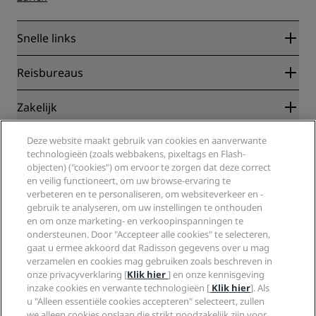
Snelle links
Radisson Rewards
Reisbureaus
Garantie beste online tarief
Blog
Partners
Zakelijk
Bestemmingen
Reisagenten
Nieuwe en verwachte hotels
Radisson Hotel Group
Deze website maakt gebruik van cookies en aanverwante
Juridisch
Radisson Hotels-app
technologieën (zoals webbakens, pixeltags en Flash-
Media
Sports Approved-hotels
objecten) ("cookies") om ervoor te zorgen dat deze correct
Vacatures RHG
Privacycentrum
Help
Gezinsvriendelijk hotels
en veilig functioneert, om uw browse-ervaring te
Vacatures PPHE
Juridische kennisgeving
Gezondheid en veiligheid
verbeteren en te personaliseren, om websiteverkeer en -
Vacatures EHL
Algemene voorwaarden voor Radisson Rewards
gebruik te analyseren, om uw instellingen te onthouden
Waarschuwingen voor consumenten
The Club by RHG
Social media
Gebruikersovereenkomst site
en om onze marketing- en verkoopinspanningen te
Contactgegevens
Hotelontwikkeling
ondersteunen. Door "Accepteer alle cookies" te selecteren,
Digitale toegankelijkheid
Veelgestelde vragen
Radisson Hotels Brands
Duurzaam ondernemen
gaat u ermee akkoord dat Radisson gegevens over u mag
Verklaring inzake moderne slavernij
Sitemap
verzamelen en cookies mag gebruiken zoals beschreven in
Inkoop
onze privacyverklaring [
Klik hier
] en onze kennisgeving
inzake cookies en verwante technologieën [
Klik hier
]. Als
u "Alleen essentiële cookies accepteren" selecteert, zullen
we alleen cookies opslaan die strikt noodzakelijk zijn voor