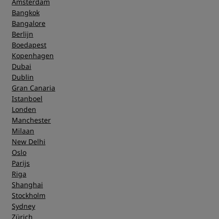
Amsterdam
Service
Bangkok
Bangalore
Berlijn
Boedapest
Kopenhagen
Dubai
Dublin
Gran Canaria
Istanboel
Londen
Manchester
Milaan
New Delhi
Oslo
Parijs
Riga
Shanghai
Stockholm
Sydney
Zürich