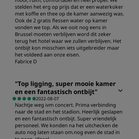
mooi, ruim, comfortabel en heel proper. We
Hygiëne
stelden het erg op prijs dat er een waterkoker
met koffie en thee op de kamer aanwezig was.
Ook de 2 gratis flessen water op kamer
Service
vonden we top. Als we ooit nog eens in
Brussel moeten verblijven word dit zeker
terug het hotel waar we zullen verblijven. Het
ontbijt kon misschien iets uitgebreider maar
het voldeed aan onze eisen.
Fabrice D
Kamers
"
Top ligging, super mooie kamer
en een fantastisch ontbijt
"
Prijs/kwaliteit
2022-08-07
Nachtje weg ivm concert. Prima verbinding
naar de stad en het stadion. Heerlijk geslapen
Slaapkwaliteit
en een fantastisch ontbijt. Super vriendelijk
personeel. We konden na het uitchecken de
auto nog laten staan om.nog even de stad in
Locatie