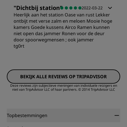
Kamers
"
Dichtbij station
"
2022-03-22
Heerlijk aan het station Oase van rust Lekker
Prijs/kwaliteit
ontbijt met verse zalm en meloen Mooie hoge
kamers Goede kussens Airco Ramen kunnen
niet open das jammer Ronen voor de deur
Slaapkwaliteit
door spoorwegmensen ; ook jammer
tg0rt
Locatie
Kamers
Hygiëne
BEKIJK ALLE REVIEWS OP TRIPADVISOR
Prijs/kwaliteit
Deze reviews zijn subjectieve meningen van individuele reizigers en
niet van TripAdvisor LLC of haar partners.
© 2014 TripAdvisor LLC
Service
Slaapkwaliteit
Hygiëne
Topbestemmingen