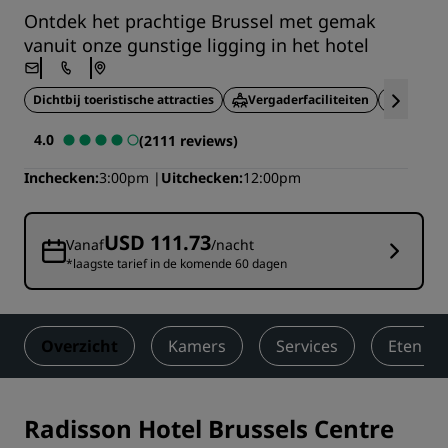
Ontdek het prachtige Brussel met gemak
vanuit onze gunstige ligging in het hotel
Dichtbij toeristische attracties
Vergaderfaciliteiten
Eten en
4.0
(2111 reviews)
Inchecken
3:00pm
Uitchecken
12:00pm
USD 111.73
Vanaf
/nacht
*laagste tarief in de komende 60 dagen
Overzicht
Kamers
Services
Eten en
Radisson Hotel Brussels Centre