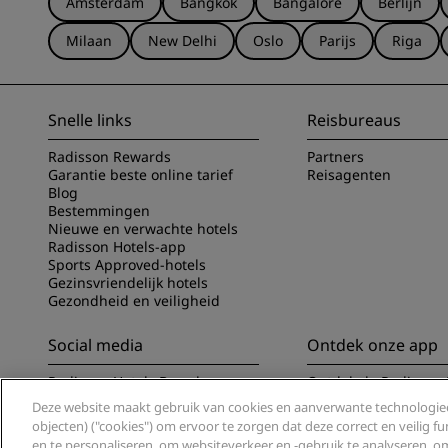
Amsterdam
Bangkok
Bangalore
Berlijn
Milaan
New Delhi
Oslo
Parijs
Riga
Snelle links
Reisbureaus
Radisson Rewards
Partners
Garantie beste online tarief
Reisagenten
Blog
Bestemmingen
Nieuwe en verwachte hotels
Radisson Hotels-app
Sports Approved-hotels
Gezinsvriendelijk hotels
Gezondheid en veiligheid
Social media
Ontdek onze app
Radisson Hotels Brands
Ontdek de Radisson 
Deze website maakt gebruik van cookies en aanverwante technologieë
objecten) ("cookies") om ervoor te zorgen dat deze correct en veilig 
en te personaliseren, om websiteverkeer en -gebruik te analyseren, 