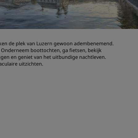
Bruiloftslocaties
Duurzame verblijven
Sportteams verblijven
Zakenreiziger
maken de plek van Luzern gewoon adembenemend.
Hotels in het stadscentrum
 Onderneem boottochten, ga fietsen, bekijk
Bezoek onze blog
gen en geniet van het uitbundige nachtleven.
aculaire uitzichten.
Radisson Rewards
Ontdek Radisson Rewards
Voordelen
Hoe u punten kunt gebruiken
Hoe u punten kunt verdienen
Bookers and Planners