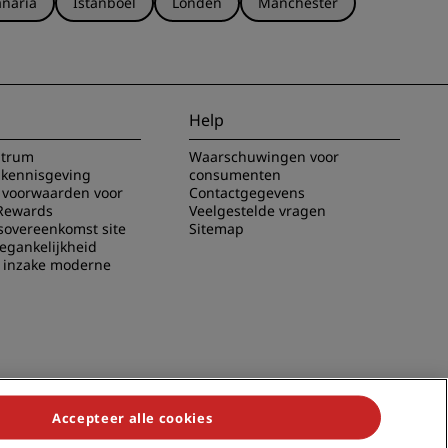
naria
Istanboel
Londen
Manchester
Help
ntrum
Waarschuwingen voor
 kennisgeving
consumenten
voorwaarden voor
Contactgegevens
Rewards
Veelgestelde vragen
sovereenkomst site
Sitemap
oegankelijkheid
g inzake moderne
Accepteer alle cookies