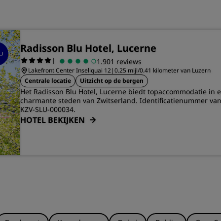
Radisson Blu Hotel, Lucerne
|
1.901 reviews
Lakefront Center Inseliquai 12
|
0.25 mijl/0.41 kilometer van Luzern
Centrale locatie
Uitzicht op de bergen
Het Radisson Blu Hotel, Lucerne biedt topaccommodatie in 
charmante steden van Zwitserland. Identificatienummer van
KZV-SLU-000034.
HOTEL BEKIJKEN