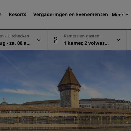
n
Resorts
Vergaderingen en Evenementen
Meer
Aan
en - Uitchecken
Kamers en gasten
Radi
aug - za. 08 au
1 kamer, 2 volwasse
Mijn
Uw hortel zoeken
nen
Bestemmingen
Resorts
Serviceappartementen
Luchthavenhotels
Nieuwe toekomstige hotel
Vergaderingen en
evenementen
Ontdek Radisson Meetings