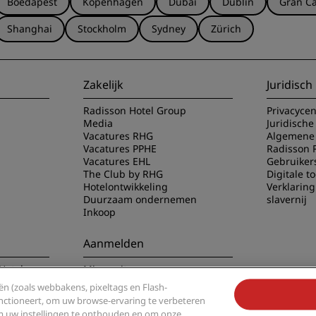
Boedapest
Kopenhagen
Dubai
Dublin
Gran Ca
Shanghai
Stockholm
Sydney
Zürich
Zakelijk
Juridisch
Radisson Hotel Group
Privacyce
Media
Juridische
Vacatures RHG
Algemene 
Vacatures PPHE
Radisson 
Vacatures EHL
Gebruiker
The Club by RHG
Digitale t
Hotelontwikkeling
Verklarin
Duurzaam ondernemen
slavernij
Inkoop
Aanmelden
Hotels app
Mis nooit meer onze
populairste aanbiedingen
n (zoals webbakens, pixeltags en Flash-
functioneert, om uw browse-ervaring te verbeteren
om uw instellingen te onthouden en om onze