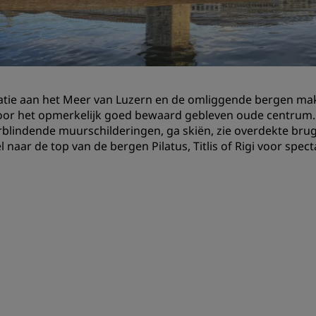
Boek een vergaderruimte
Een offerte aanvragen
Evenementbestemmingen
Branche-oplossingen
atie aan het Meer van Luzern en de omliggende bergen 
oor het opmerkelijk goed bewaard gebleven oude centrum.
Vluchten zoeken
blindende muurschilderingen, ga skiën, zie overdekte brug
 naar de top van de bergen Pilatus, Titlis of Rigi voor spect
Vluchten zoeken
Dineren
Zoek een restaurant
Digitale services
Radisson Hotels-app