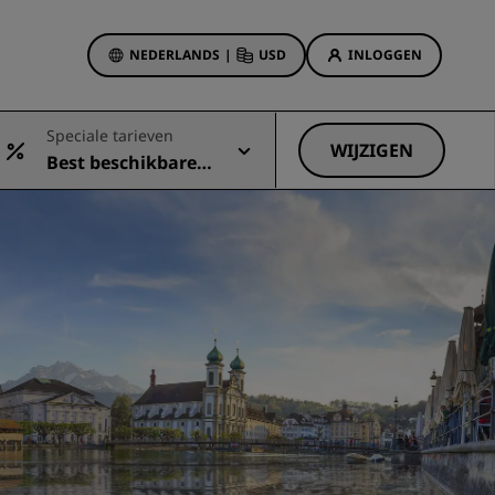
NEDERLANDS
|
USD
INLOGGEN
biedingen
Speciale tarieven
sson Rewards
WIJZIGEN
Best beschikbare t
 boekingen
Hotelaanbiedingen
arief
Ontdek onze deals
Het is direct raak
Deals of the Day
Vooruitboeken
s
Bekijk onze arrangementen
Reisideeën
Gezinsvriendelijke hotels
Rad Pets