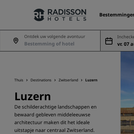
Bestemminge
Ontdek uw volgende avontuur
Incheck
vr. 07 
Onze merken
g
Radisson Hotels Brands
Thuis
Destinations
Zwitserland
Luzern
Luzern
De schilderachtige landschappen en
bewaard gebleven middeleeuwse
architectuur maken dit het ideale
uitstapje naar centraal Zwitserland.