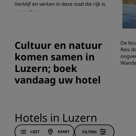
Verblijf en verken in deze stad die rijk is
aan cultuur.
Gelieerde merken in China
Cultuur en natuur
De loc
Reis d
komen samen in
oogver
Wandel
Luzern; boek
vandaag uw hotel
Hotels in Luzern
LIJST
KAART
FILTERS