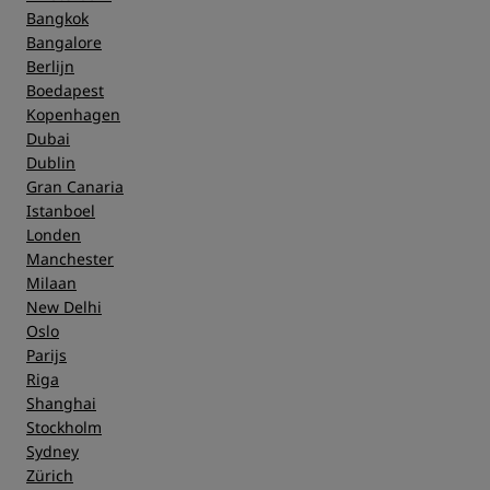
Bangkok
Bangalore
Berlijn
Boedapest
Kopenhagen
Dubai
Dublin
Gran Canaria
Istanboel
Londen
Manchester
Milaan
New Delhi
Oslo
Parijs
Riga
Shanghai
Stockholm
Sydney
Zürich