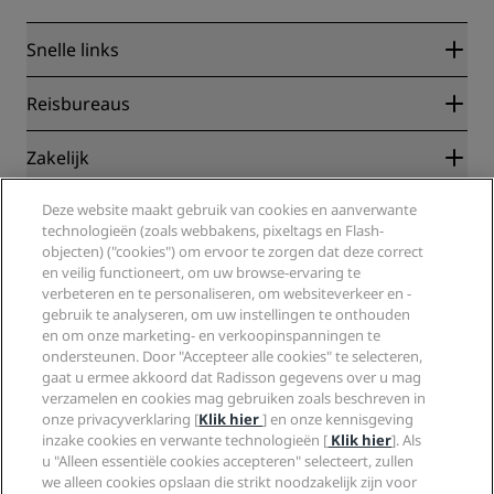
Snelle links
Radisson Rewards
Reisbureaus
Garantie beste online tarief
Blog
Partners
Zakelijk
Bestemmingen
Reisagenten
Nieuwe en verwachte hotels
Radisson Hotel Group
Juridisch
Deze website maakt gebruik van cookies en aanverwante
Radisson Hotels-app
Media
technologieën (zoals webbakens, pixeltags en Flash-
Sports Approved-hotels
objecten) ("cookies") om ervoor te zorgen dat deze correct
Vacatures RHG
Privacycentrum
Help
Gezinsvriendelijk hotels
en veilig functioneert, om uw browse-ervaring te
Vacatures PPHE
Juridische kennisgeving
Gezondheid en veiligheid
verbeteren en te personaliseren, om websiteverkeer en -
Vacatures EHL
Algemene voorwaarden voor Radisson Rewards
Waarschuwingen voor consumenten
gebruik te analyseren, om uw instellingen te onthouden
The Club by RHG
Social media
Gebruikersovereenkomst site
en om onze marketing- en verkoopinspanningen te
Contactgegevens
Hotelontwikkeling
ondersteunen. Door "Accepteer alle cookies" te selecteren,
Digitale toegankelijkheid
Veelgestelde vragen
Radisson Hotels Brands
Duurzaam ondernemen
gaat u ermee akkoord dat Radisson gegevens over u mag
Verklaring inzake moderne slavernij
Sitemap
verzamelen en cookies mag gebruiken zoals beschreven in
Inkoop
onze privacyverklaring [
Klik hier
] en onze kennisgeving
inzake cookies en verwante technologieën [
Klik hier
]. Als
u "Alleen essentiële cookies accepteren" selecteert, zullen
we alleen cookies opslaan die strikt noodzakelijk zijn voor