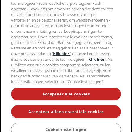
Radisson Hotels-app
Media
technologieën (zoals webbakens, pixeltags en Flash-
Sports Approved-hotels
objecten) ("cookies") om ervoor te zorgen dat deze correct
Vacatures RHG
Privacycentrum
Help
Gezinsvriendelijk hotels
en veilig functioneert, om uw browse-ervaring te
Vacatures PPHE
Juridische kennisgeving
Gezondheid en veiligheid
verbeteren en te personaliseren, om websiteverkeer en -
Vacatures EHL
Algemene voorwaarden voor Radisson Rewards
Waarschuwingen voor consumenten
gebruik te analyseren, om uw instellingen te onthouden
The Club by RHG
Social media
Gebruikersovereenkomst site
en om onze marketing- en verkoopinspanningen te
Contactgegevens
Hotelontwikkeling
ondersteunen. Door "Accepteer alle cookies" te selecteren,
Digitale toegankelijkheid
Veelgestelde vragen
Radisson Hotels Brands
Duurzaam ondernemen
gaat u ermee akkoord dat Radisson gegevens over u mag
Verklaring inzake moderne slavernij
Sitemap
verzamelen en cookies mag gebruiken zoals beschreven in
Inkoop
onze privacyverklaring [
Klik hier
] en onze kennisgeving
inzake cookies en verwante technologieën [
Klik hier
]. Als
u "Alleen essentiële cookies accepteren" selecteert, zullen
we alleen cookies opslaan die strikt noodzakelijk zijn voor
het goed functioneren van de website. Als u specifiekere
keuzes wilt maken, selecteert u "Cookie-instellingen".
MIS NOOIT MEER ONZE POPULAIRSTE AANBIEDINGEN
Accepteer alle cookies
Accepteer alleen essentiële cookies
© 2026 Radisson Hotel Group.
Alle rechten voorbehouden. RHG
Radisson Hotel Group, Radisson, Radisson RED, Radisson Blu, Radisson
Collection, Radisson Individuals, Park Plaza, Park Inn, Country Inn &
Suites, Prize by Radisson, Radisson Rewards en Radisson Meetings zijn
Cookie-instellingen
handelsmerken van de Radisson Hotel Group.