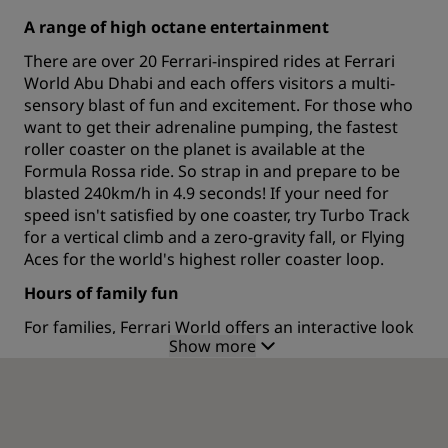
A range of high octane entertainment
There are over 20 Ferrari-inspired rides at Ferrari
World Abu Dhabi and each offers visitors a multi-
sensory blast of fun and excitement. For those who
want to get their adrenaline pumping, the fastest
roller coaster on the planet is available at the
Formula Rossa ride. So strap in and prepare to be
blasted 240km/h in 4.9 seconds! If your need for
speed isn't satisfied by one coaster, try Turbo Track
for a vertical climb and a zero-gravity fall, or Flying
Aces for the world's highest roller coaster loop.
Hours of family fun
For families, Ferrari World offers an interactive look
Show more
at the history of this world-famous car brand, as
well as a spectacular 4D viewing experiences that
indulges every sense. Kids are also well catered to
with many miniaturized rides to keep them busy.
Ferrari World is one of the many attractions that