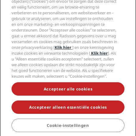
objecten) ("cookies") om ervoor te zorgen dat deze correct
Vacatures RHG
Privacycentrum
Help
Gezinsvriendelijk hotels
en veilig functioneert, om uw browse-ervaring te
Vacatures PPHE
Juridische kennisgeving
Gezondheid en veiligheid
verbeteren en te personaliseren, om websiteverkeer en -
Vacatures EHL
Algemene voorwaarden voor Radisson Rewards
Waarschuwingen voor consumenten
gebruik te analyseren, om uw instellingen te onthouden
The Club by RHG
Social media
Gebruikersovereenkomst site
en om onze marketing- en verkoopinspanningen te
Contactgegevens
Hotelontwikkeling
ondersteunen. Door "Accepteer alle cookies" te selecteren,
Digitale toegankelijkheid
Veelgestelde vragen
Radisson Hotels Brands
Duurzaam ondernemen
gaat u ermee akkoord dat Radisson gegevens over u mag
Verklaring inzake moderne slavernij
Sitemap
verzamelen en cookies mag gebruiken zoals beschreven in
Inkoop
onze privacyverklaring [
Klik hier
] en onze kennisgeving
inzake cookies en verwante technologieën [
Klik hier
]. Als
u "Alleen essentiële cookies accepteren" selecteert, zullen
we alleen cookies opslaan die strikt noodzakelijk zijn voor
het goed functioneren van de website. Als u specifiekere
keuzes wilt maken, selecteert u "Cookie-instellingen".
MIS NOOIT MEER ONZE POPULAIRSTE AANBIEDINGEN
Accepteer alle cookies
Accepteer alleen essentiële cookies
© 2026 Radisson Hotel Group.
Alle rechten voorbehouden. RHG
Radisson Hotel Group, Radisson, Radisson RED, Radisson Blu, Radisson
Collection, Radisson Individuals, Park Plaza, Park Inn, Country Inn &
Suites, Prize by Radisson, Radisson Rewards en Radisson Meetings zijn
Cookie-instellingen
handelsmerken van de Radisson Hotel Group.