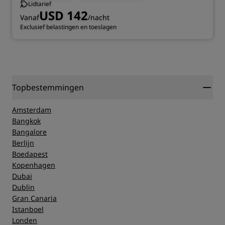
Lidtarief
USD 142
Vanaf
/nacht
Exclusief belastingen en toeslagen
Topbestemmingen
Amsterdam
Bangkok
Bangalore
Berlijn
Boedapest
Kopenhagen
Dubai
Dublin
Gran Canaria
Istanboel
Londen