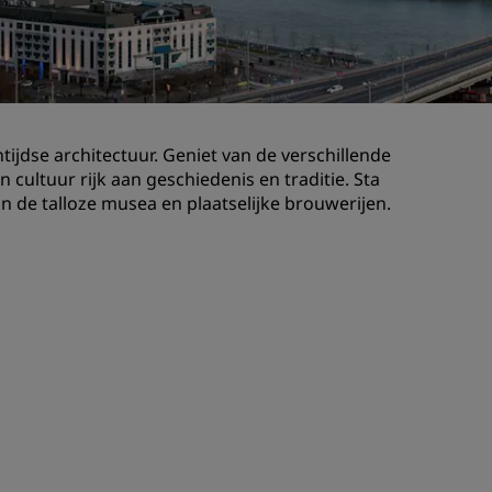
Bruiloftslocaties
Duurzame verblijven
Sportteams verblijven
Zakenreiziger
ijdse architectuur. Geniet van de verschillende
Hotels in het stadscentrum
n cultuur rijk aan geschiedenis en traditie. Sta
Bezoek onze blog
 de talloze musea en plaatselijke brouwerijen.
Radisson Rewards
Ontdek Radisson Rewards
Voordelen
Hoe u punten kunt gebruiken
Hoe u punten kunt verdienen
Bookers and Planners