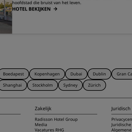
hoofdstad die bruist van het leven.
HOTEL BEKIJKEN
Boedapest
Kopenhagen
Dubai
Dublin
Gran Ca
Shanghai
Stockholm
Sydney
Zürich
Zakelijk
Juridisch
Radisson Hotel Group
Privacyce
Media
Juridische
Vacatures RHG
Algemene 