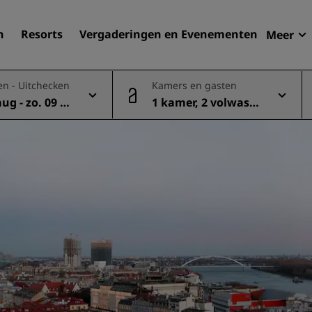
n
Resorts
Vergaderingen en Evenementen
Meer
Aan
en - Uitchecken
Kamers en gasten
Radi
aug - zo. 09 a
1 kamer, 2 volwasse
Mijn
Uw hortel zoeken
nen
Bestemmingen
Resorts
Serviceappartementen
Luchthavenhotels
Nieuwe toekomstige hotel
Vergaderingen en
evenementen
Ontdek Radisson Meetings