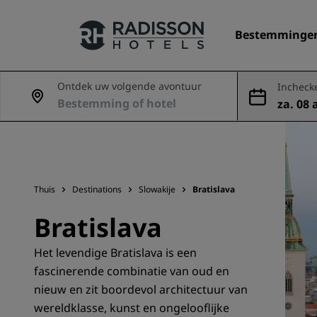
Bestemminge
Ontdek uw volgende avontuur
Incheck
za. 08 
Onze merken
ug
Radisson Hotels Brands
Thuis
Destinations
Slowakije
Bratislava
Bratislava
Het levendige Bratislava is een
fascinerende combinatie van oud en
nieuw en zit boordevol architectuur van
wereldklasse, kunst en ongelooflijke