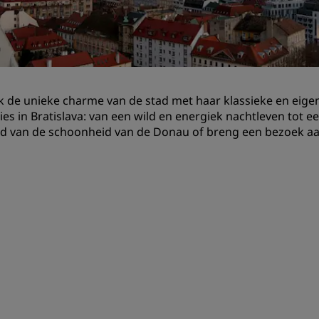
Boek een vergaderruimte
Een offerte aanvragen
Evenementbestemmingen
Branche-oplossingen
 de unieke charme van de stad met haar klassieke en eigent
ties in Bratislava: van een wild en energiek nachtleven tot ee
Vluchten zoeken
ld van de schoonheid van de Donau of breng een bezoek aan
Vluchten zoeken
Dineren
Zoek een restaurant
Digitale services
Radisson Hotels-app