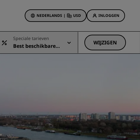
NEDERLANDS
|
USD
INLOGGEN
biedingen
Speciale tarieven
sson Rewards
WIJZIGEN
Best beschikbare t
 boekingen
Hotelaanbiedingen
arief
Ontdek onze deals
Het is direct raak
Deals of the Day
Vooruitboeken
s
Bekijk onze arrangementen
Reisideeën
Gezinsvriendelijke hotels
Rad Pets