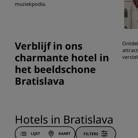
muziekpodia.
Gelieerde merken in China
Verblijf in ons
Ontdek
attrac
charmante hotel in
verste
het beeldschone
Bratislava
Hotels in Bratislava
LIJST
KAART
FILTERS