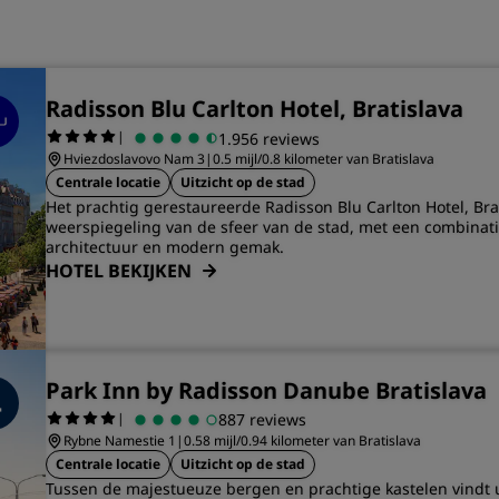
Radisson Blu Carlton Hotel, Bratislava
|
1.956 reviews
Hviezdoslavovo Nam 3
|
0.5 mijl/0.8 kilometer van Bratislava
Centrale locatie
Uitzicht op de stad
Het prachtig gerestaureerde Radisson Blu Carlton Hotel, Brat
weerspiegeling van de sfeer van de stad, met een combinati
architectuur en modern gemak.
HOTEL BEKIJKEN
Park Inn by Radisson Danube Bratislava
|
887 reviews
Rybne Namestie 1
|
0.58 mijl/0.94 kilometer van Bratislava
Centrale locatie
Uitzicht op de stad
Tussen de majestueuze bergen en prachtige kastelen vindt u