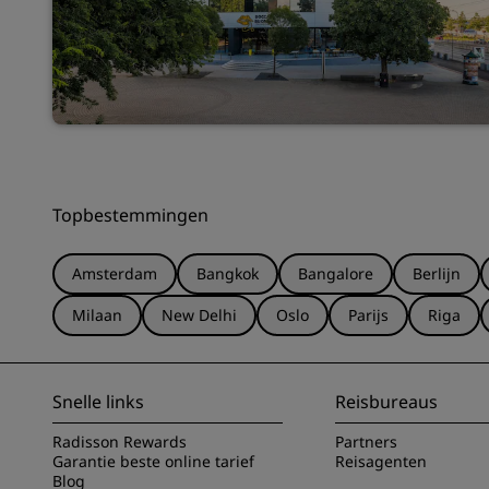
Topbestemmingen
Amsterdam
Bangkok
Bangalore
Berlijn
Milaan
New Delhi
Oslo
Parijs
Riga
Snelle links
Reisbureaus
Radisson Rewards
Partners
Garantie beste online tarief
Reisagenten
Blog