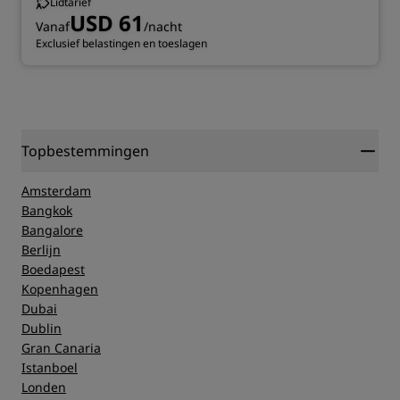
Lidtarief
USD 61
Vanaf
/nacht
Exclusief belastingen en toeslagen
Topbestemmingen
Amsterdam
Bangkok
Bangalore
Berlijn
Boedapest
Kopenhagen
Dubai
Dublin
Gran Canaria
Istanboel
Londen