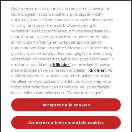
Nieuwe en verwachte hotels
Radisson Hotel Group
Juridisch
Deze website maakt gebruik van cookies en aanverwante
Radisson Hotels-app
Media
technologieën (zoals webbakens, pixeltags en Flash-
Sports Approved-hotels
objecten) ("cookies") om ervoor te zorgen dat deze correct
Vacatures RHG
Privacycentrum
Help
Gezinsvriendelijk hotels
en veilig functioneert, om uw browse-ervaring te
Vacatures PPHE
Juridische kennisgeving
Gezondheid en veiligheid
verbeteren en te personaliseren, om websiteverkeer en -
Vacatures EHL
Algemene voorwaarden voor Radisson Rewards
Waarschuwingen voor consumenten
gebruik te analyseren, om uw instellingen te onthouden
The Club by RHG
Social media
Gebruikersovereenkomst site
en om onze marketing- en verkoopinspanningen te
Contactgegevens
Hotelontwikkeling
ondersteunen. Door "Accepteer alle cookies" te selecteren,
Digitale toegankelijkheid
Veelgestelde vragen
Radisson Hotels Brands
Duurzaam ondernemen
gaat u ermee akkoord dat Radisson gegevens over u mag
Verklaring inzake moderne slavernij
Sitemap
verzamelen en cookies mag gebruiken zoals beschreven in
Inkoop
onze privacyverklaring [
Klik hier
] en onze kennisgeving
inzake cookies en verwante technologieën [
Klik hier
]. Als
u "Alleen essentiële cookies accepteren" selecteert, zullen
we alleen cookies opslaan die strikt noodzakelijk zijn voor
het goed functioneren van de website. Als u specifiekere
keuzes wilt maken, selecteert u "Cookie-instellingen".
MIS NOOIT MEER ONZE POPULAIRSTE AANBIEDINGEN
Accepteer alle cookies
Accepteer alleen essentiële cookies
© 2026 Radisson Hotel Group.
Alle rechten voorbehouden. RHG
Radisson Hotel Group, Radisson, Radisson RED, Radisson Blu, Radisson