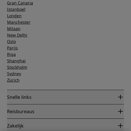
Gran Canaria
Istanboel
Londen
Manchester
Milaan
New Delhi
Oslo
Parijs
Riga
Shanghai
Stockholm
Sydney
Zürich
Snelle links
Radisson Rewards
Reisbureaus
Garantie beste online tarief
Blog
Partners
Zakelijk
Bestemmingen
Reisagenten