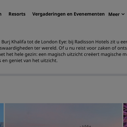
n
Resorts
Vergaderingen en Evenementen
Meer
Aan
Radi
 Burj Khalifa tot de London Eye: bij Radisson Hotels zit u 
Mijn
Uw hortel zoeken
swaardigheden ter wereld. Of u nu reist voor zaken of ont
et het hele gezin: een magisch uitzicht creëert magische
Bestemmingen
s en geniet van het uitzicht.
Resorts
Serviceappartementen
Luchthavenhotels
Nieuwe toekomstige hotel
Vergaderingen en
evenementen
Ontdek Radisson Meetings