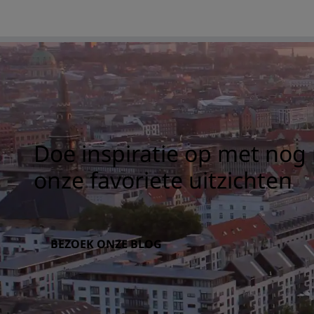
Doe inspiratie op met nog
onze favoriete uitzichten
BEZOEK ONZE BLOG