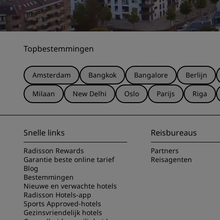
Topbestemmingen
Amsterdam
Bangkok
Bangalore
Berlijn
Milaan
New Delhi
Oslo
Parijs
Riga
Snelle links
Reisbureaus
Radisson Rewards
Partners
Garantie beste online tarief
Reisagenten
Blog
Bestemmingen
Nieuwe en verwachte hotels
Radisson Hotels-app
Sports Approved-hotels
Gezinsvriendelijk hotels