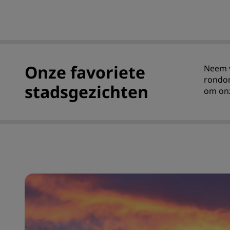
Onze favoriete
Neem v
rondom
stadsgezichten
om onz