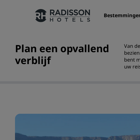
Bestemminge
Plan een opvallend
Van de
Onze merken
bezien
verblijf
bent m
Radisson Hotels Brands
uw rei