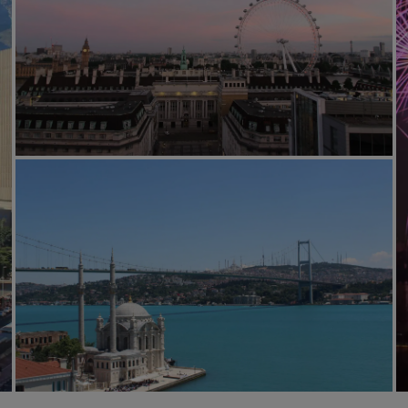
Boek een vergaderruimte
Een offerte aanvragen
Evenementbestemmingen
Branche-oplossingen
Vluchten zoeken
Vluchten zoeken
Dineren
Zoek een restaurant
Digitale services
Radisson Hotels-app