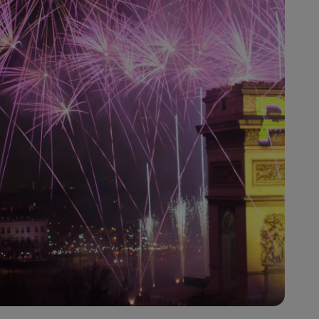
Bruiloftslocaties
Duurzame verblijven
Sportteams verblijven
Zakenreiziger
Hotels in het stadscentrum
Bezoek onze blog
Radisson Rewards
Ontdek Radisson Rewards
Voordelen
Hoe u punten kunt gebruiken
Hoe u punten kunt verdienen
Bookers and Planners