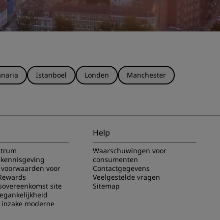
naria
Istanboel
Londen
Manchester
Help
ntrum
Waarschuwingen voor
 kennisgeving
consumenten
voorwaarden voor
Contactgegevens
Rewards
Veelgestelde vragen
sovereenkomst site
Sitemap
oegankelijkheid
g inzake moderne