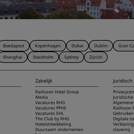
Boedapest
Kopenhagen
Dubai
Dublin
Gran Ca
Shanghai
Stockholm
Sydney
Zürich
Zakelijk
Juridisch
Radisson Hotel Group
Privacyce
Media
Juridische
Vacatures RHG
Algemene 
Vacatures PPHE
Radisson 
Vacatures EHL
Gebruiker
The Club by RHG
Digitale t
Hotelontwikkeling
Verklarin
Duurzaam ondernemen
slavernij