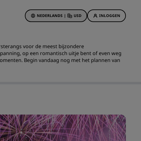
NEDERLANDS
|
USD
INLOGGEN
biedingen
sson Rewards
eersterangs voor de meest bijzondere
 boekingen
Hotelaanbiedingen
spanning, op een romantisch uitje bent of even weg
 momenten. Begin vandaag nog met het plannen van
Ontdek onze deals
Het is direct raak
Deals of the Day
Vooruitboeken
s
Bekijk onze arrangementen
Reisideeën
Gezinsvriendelijke hotels
Rad Pets