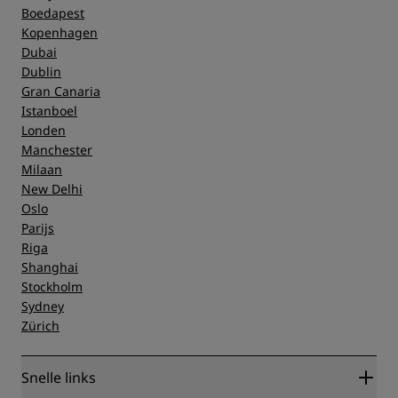
Boedapest
Kopenhagen
Dubai
Dublin
Gran Canaria
Istanboel
Londen
Manchester
Milaan
New Delhi
Oslo
Parijs
Riga
Shanghai
Stockholm
Sydney
Zürich
Snelle links