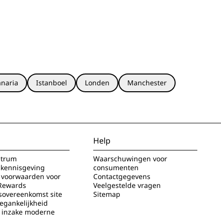
naria
Istanboel
Londen
Manchester
Help
ntrum
Waarschuwingen voor
 kennisgeving
consumenten
voorwaarden voor
Contactgegevens
Rewards
Veelgestelde vragen
sovereenkomst site
Sitemap
oegankelijkheid
g inzake moderne