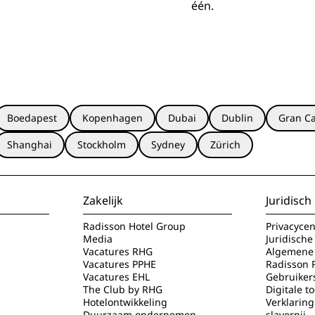
één.
Boedapest
Kopenhagen
Dubai
Dublin
Gran Ca
Shanghai
Stockholm
Sydney
Zürich
Zakelijk
Juridisch
Radisson Hotel Group
Privacyce
Media
Juridische
Vacatures RHG
Algemene 
Vacatures PPHE
Radisson 
Vacatures EHL
Gebruiker
The Club by RHG
Digitale t
Hotelontwikkeling
Verklarin
Duurzaam ondernemen
slavernij