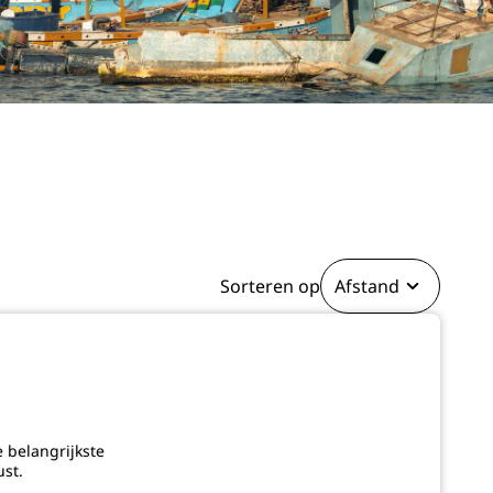
Sorteren op
Afstand
e belangrijkste
ust.