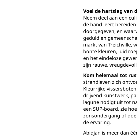
Voel de hartslag van 
Neem deel aan een culi
de hand leert bereiden 
doorgegeven, en waarva
geduld en gemeenschaps
markt van Treichville,
bonte kleuren, luid ro
en het eindeloze gewe
zijn rauwe, vreugdevoll
Kom helemaal tot rust
strandleven zich ontv
Kleurrijke vissersbote
drijvend kunstwerk, p
lagune nodigt uit tot n
een SUP-board, zie hoe 
zonsondergang of doe h
de ervaring.
Abidjan is meer dan éé