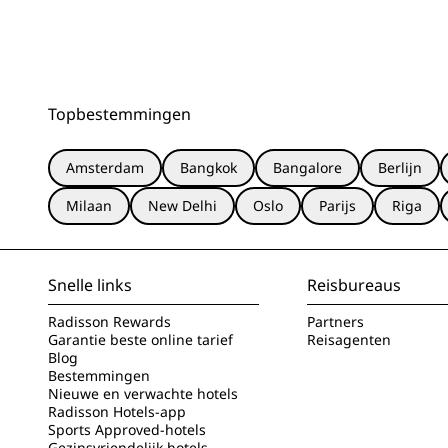
Topbestemmingen
Amsterdam
Bangkok
Bangalore
Berlijn
Milaan
New Delhi
Oslo
Parijs
Riga
Snelle links
Reisbureaus
Radisson Rewards
Partners
Garantie beste online tarief
Reisagenten
Blog
Bestemmingen
Nieuwe en verwachte hotels
Radisson Hotels-app
Sports Approved-hotels
Gezinsvriendelijk hotels