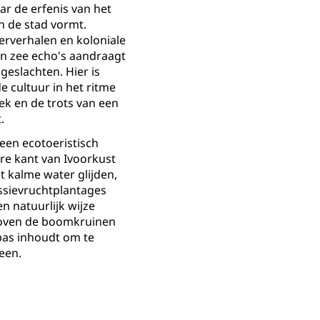
ar de erfenis van het
n de stad vormt.
rverhalen en koloniale
n zee echo's aandraagt
geslachten. Hier is
e cultuur in het ritme
iek en de trots van een
.
 een ecotoeristisch
re kant van Ivoorkust
et kalme water glijden,
sievruchtplantages
n natuurlijk wijze
boven de boomkruinen
pas inhoudt om te
een.