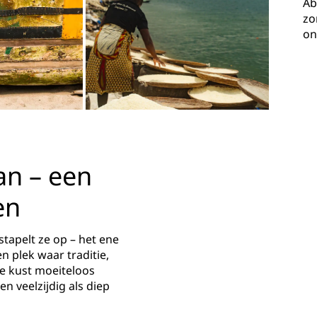
Ab
zo
on
an – een
en
 stapelt ze op – het ene
n plek waar traditie,
de kust moeiteloos
n veelzijdig als diep