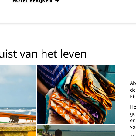
HOTEL BEKIJKEN
uist van het leven
Ab
de
Éb
He
ge
en
vo