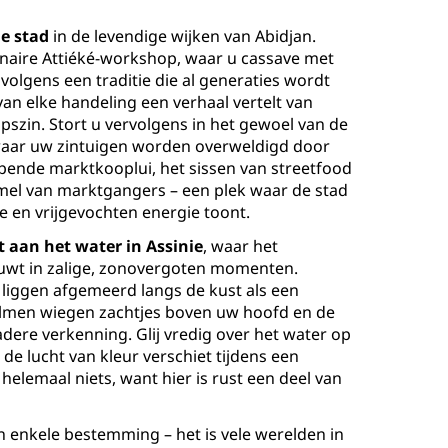
de stad
in de levendige wijken van Abidjan.
naire Attiéké-workshop, waar u cassave met
volgens een traditie die al generaties wordt
n elke handeling een verhaal vertelt van
zin. Stort u vervolgens in het gewoel van de
 waar uw zintuigen worden overweldigd door
epende marktkooplui, het sissen van streetfood
mel van marktgangers – een plek waar de stad
e en vrijgevochten energie toont.
 aan het water in Assinie
, waar het
ouwt in zalige, zonovergoten momenten.
n liggen afgemeerd langs de kust als een
almen wiegen zachtjes boven uw hoofd en de
adere verkenning. Glij vredig over het water op
de lucht van kleur verschiet tijdens een
elemaal niets, want hier is rust een deel van
n enkele bestemming – het is vele werelden in