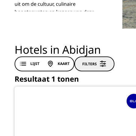
uit om de cultuur, culinaire
hoogtepunten en kansen van deze
dynamische Afrikaanse stad te
ontdekken.
Hotels in Abidjan
LIJST
KAART
FILTERS
Resultaat 1 tonen