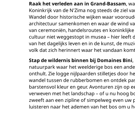
Raak het verleden aan in Grand-Bassam
, wa
Koninkrijk van de N'Zima nog steeds de ziel va
Wandel door historische wijken waar vooroude
architectuur samenkomen en waar de wind va
van ceremoniën, handelsroutes en koninklijke 
cultuur niet weggestopt in musea – hier leeft d
van het dagelijks leven en in de kunst, de muz
volk dat zich herinnert waar het vandaan komt
Stap de wildernis binnen bij Domaines Bini
,
natuurpark waar het weelderige bos een ande
onthult. Zie logge nijlpaarden stilletjes door h
wandel tussen de rubberbomen en ontdek pas
barstensvol kleur en geur. Avonturen zijn op ee
verweven met het landschap – of u nu hoog 
zweeft aan een zipline of simpelweg even uw 
luisteren naar het ademen van het bos om u h