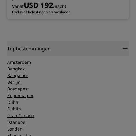
USD 192
Vanaf
/nacht
Exclusief belastingen en toeslagen
Topbestemmingen
Amsterdam
Bangkok
Bangalore
Berlijn
Boedapest
Kopenhagen
Dubai
Dublin
Gran Canaria
Istanboel
Londen
Manchester