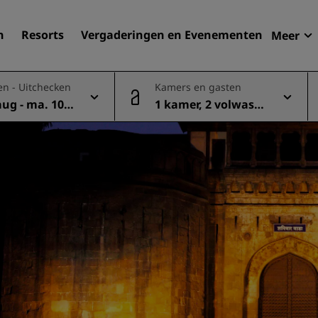
n
Resorts
Vergaderingen en Evenementen
Meer
Aan
en - Uitchecken
Kamers en gasten
Radi
aug - ma. 10 a
1 kamer, 2 volwasse
Mijn
Uw hortel zoeken
nen
Bestemmingen
Resorts
Serviceappartementen
Luchthavenhotels
Nieuwe toekomstige hotel
Vergaderingen en
evenementen
Ontdek Radisson Meetings