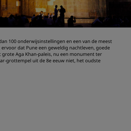
Bruiloftslocaties
Duurzame verblijven
Sportteams verblijven
Zakenreiziger
 dan 100 onderwijsinstellingen en een van de meest
Hotels in het stadscentrum
rgt ervoor dat Pune een geweldig nachtleven, goede
Bezoek onze blog
et grote Aga Khan-paleis, nu een monument ter
-grottempel uit de 8e eeuw niet, het oudste
Radisson Rewards
Ontdek Radisson Rewards
Voordelen
Hoe u punten kunt gebruiken
Hoe u punten kunt verdienen
Bookers and Planners