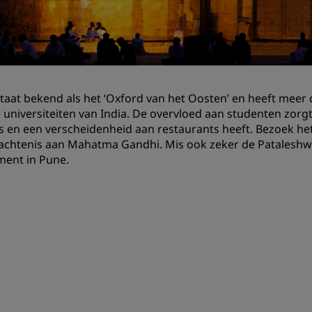
Boek een vergaderruimte
Een offerte aanvragen
Evenementbestemmingen
Branche-oplossingen
taat bekend als het ‘Oxford van het Oosten’ en heeft meer
re universiteiten van India. De overvloed aan studenten zo
Vluchten zoeken
s en een verscheidenheid aan restaurants heeft. Bezoek h
chtenis aan Mahatma Gandhi. Mis ook zeker de Pataleshwar
Vluchten zoeken
ent in Pune.
Dineren
Zoek een restaurant
Digitale services
Radisson Hotels-app