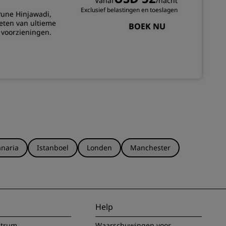
Vanaf
/nacht
kilometer van Pune
Exclusief belastingen en toeslagen
Pune Hinjawadi,
eten van ultieme
BOEK NU
e voorzieningen.
naria
Istanboel
Londen
Manchester
Help
ntrum
Waarschuwingen voor