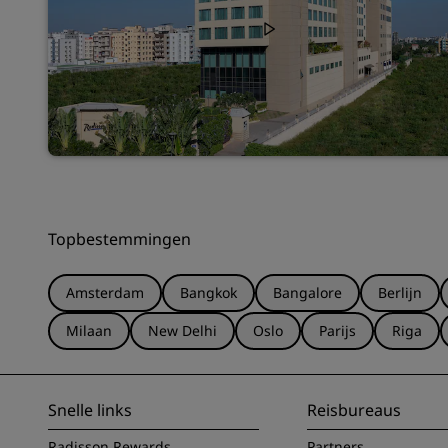
Topbestemmingen
Amsterdam
Bangkok
Bangalore
Berlijn
Milaan
New Delhi
Oslo
Parijs
Riga
Snelle links
Reisbureaus
Radisson Rewards
Partners