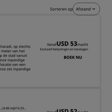
INSCHRIJVEN
Sorteren op
Afstand
USD 53
Vanaf
/nacht
haradi, op slechts
Exclusief belastingen en toeslagen
0 meter van het
p de stad vanuit
BOEK NU
onze inpandige
locatie van een
onze zes inpandige
|
8.88 mijl/14.29
USD 52