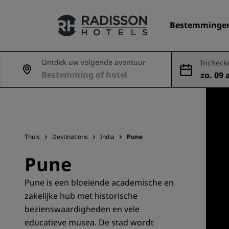
Bestemminge
Ontdek uw volgende avontuur
Incheck
zo. 09 
Onze merken
ug
Radisson Hotels Brands
Thuis
Destinations
India
Pune
Pune
Pune is een bloeiende academische en
zakelijke hub met historische
bezienswaardigheden en vele
educatieve musea. De stad wordt