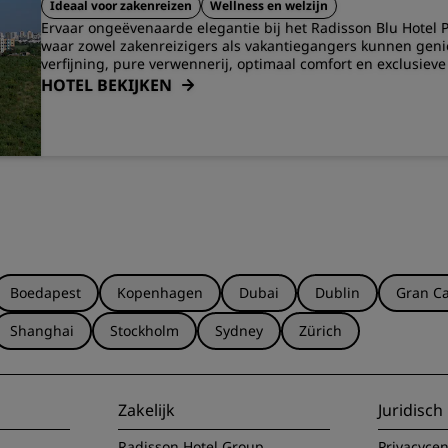
Hinjawadi Rajiv Gandhi Infotech Park, Hinjawadi
Ideaal voor zakenreizen
Wellness en welzijn
Ervaar ongeëvenaarde elegantie bij het Radisson Blu Hotel 
waar zowel zakenreizigers als vakantiegangers kunnen geni
verfijning, pure verwennerij, optimaal comfort en exclusiev
HOTEL BEKIJKEN
Boedapest
Kopenhagen
Dubai
Dublin
Gran Ca
Shanghai
Stockholm
Sydney
Zürich
Zakelijk
Juridisch
Radisson Hotel Group
Privacyce