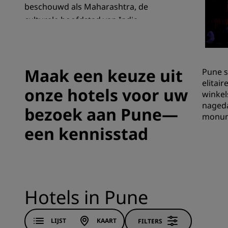
beschouwd als Maharashtra, de
culturele hoofdstad van India.
Gelieerde merken in China
Maak een keuze uit
Pune s
elitai
onze hotels voor uw
winkel
nageda
bezoek aan Pune—
monum
een kennisstad
Hotels in Pune
LIJST
KAART
FILTERS