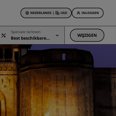
NEDERLANDS
|
USD
INLOGGEN
biedingen
Speciale tarieven
sson Rewards
WIJZIGEN
Best beschikbare t
 boekingen
Hotelaanbiedingen
arief
Ontdek onze deals
Het is direct raak
Deals of the Day
Vooruitboeken
s
Bekijk onze arrangementen
Reisideeën
Gezinsvriendelijke hotels
Rad Pets