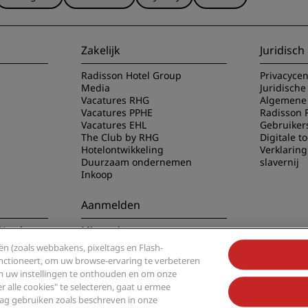
Zakelijk
Juridisch
Radisson Hotel Group
Privacyce
Media
Juridische
Vacatures RHG
Algemene 
Vacatures PPHE
Radisson 
Vacatures EHL
Gebruiker
The Club by RHG
Digitale t
Hotelontwikkeling
Verklarin
Duurzaam ondernemen
slavernij
Inkoop
Aanmelden
Hotels app
Mis nooit meer onze
populairste aanbiedingen
n (zoals webbakens, pixeltags en Flash-
functioneert, om uw browse-ervaring te verbeteren
om uw instellingen te onthouden en om onze
alle cookies" te selecteren, gaat u ermee
g gebruiken zoals beschreven in onze