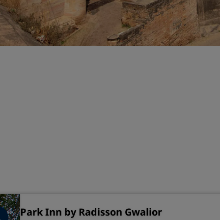
Boek een vergaderruimte
Een offerte aanvragen
Evenementbestemmingen
Branche-oplossingen
Vluchten zoeken
Vluchten zoeken
Dineren
Zoek een restaurant
Digitale services
Radisson Hotels-app
Park Inn by Radisson Gwalior