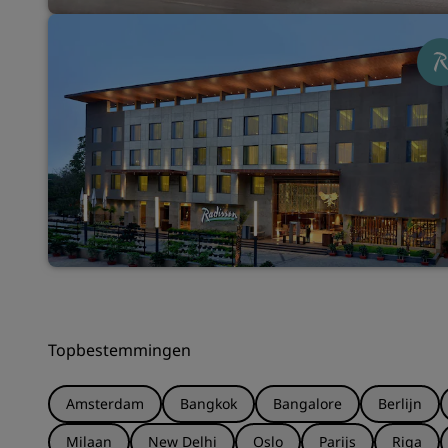
Topbestemmingen
Amsterdam
Bangkok
Bangalore
Berlijn
Milaan
New Delhi
Oslo
Parijs
Riga