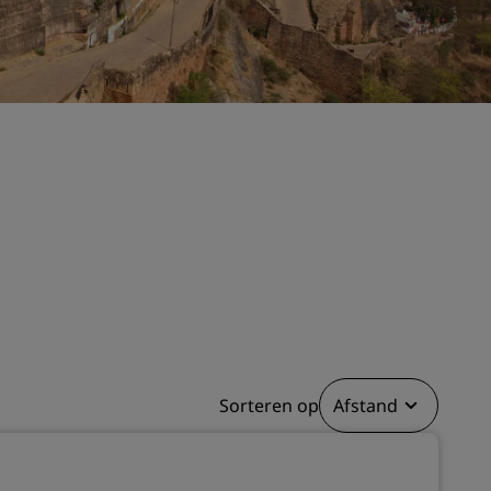
Bruiloftslocaties
Duurzame verblijven
Sportteams verblijven
Zakenreiziger
Hotels in het stadscentrum
Bezoek onze blog
Radisson Rewards
Ontdek Radisson Rewards
Voordelen
Hoe u punten kunt gebruiken
Hoe u punten kunt verdienen
Sorteren op
Afstand
Bookers and Planners