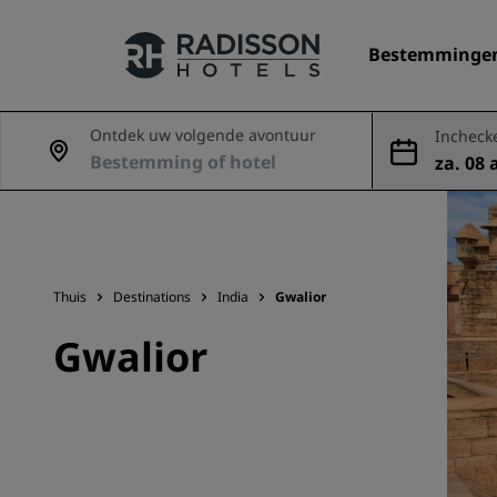
Bestemminge
Ontdek uw volgende avontuur
Incheck
za. 08 
Onze merken
ug
Radisson Hotels Brands
Thuis
Destinations
India
Gwalior
Gwalior