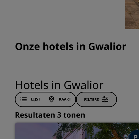
Gelieerde merken in China
Onze hotels in Gwalior
Hotels in Gwalior
LIJST
KAART
FILTERS
Resultaten 3 tonen