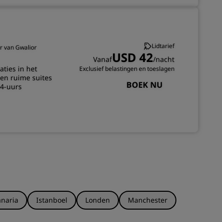
Lidtarief
er van Gwalior
USD 42
Vanaf
/nacht
aties in het
Exclusief belastingen en toeslagen
en ruime suites
BOEK NU
24-uurs
naria
Istanboel
Londen
Manchester