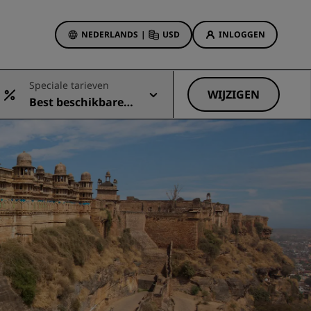
NEDERLANDS
|
USD
INLOGGEN
biedingen
Speciale tarieven
sson Rewards
WIJZIGEN
Best beschikbare t
 boekingen
Hotelaanbiedingen
arief
Ontdek onze deals
Het is direct raak
Deals of the Day
Vooruitboeken
s
Bekijk onze arrangementen
Reisideeën
Gezinsvriendelijke hotels
Rad Pets