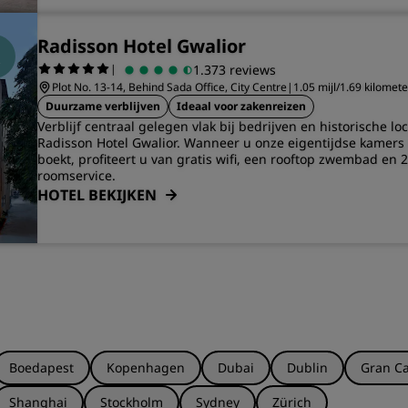
Radisson Hotel Gwalior
|
1.373 reviews
Plot No. 13-14, Behind Sada Office, City Centre
|
1.05 mijl/1.69 kilomet
Duurzame verblijven
Ideaal voor zakenreizen
Verblijf centraal gelegen vlak bij bedrijven en historische loc
Radisson Hotel Gwalior. Wanneer u onze eigentijdse kamers 
boekt, profiteert u van gratis wifi, een rooftop zwembad en 
roomservice.
HOTEL BEKIJKEN
Boedapest
Kopenhagen
Dubai
Dublin
Gran Ca
Shanghai
Stockholm
Sydney
Zürich