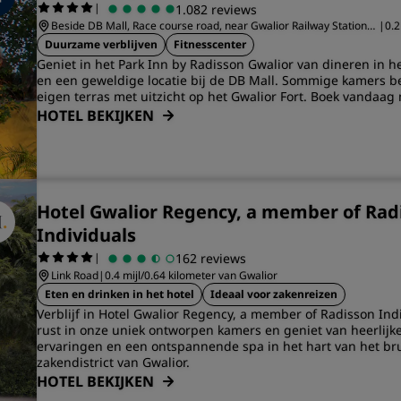
|
1.082 reviews
Beside DB Mall, Race course road, near Gwalior Railway Station
|
0.2
Gwalior, Madhya Pradesh
va
Duurzame verblijven
Fitnesscenter
Geniet in het Park Inn by Radisson Gwalior van dineren in het
en een geweldige locatie bij de DB Mall. Sommige kamers b
eigen terras met uitzicht op het Gwalior Fort. Boek vandaag 
HOTEL BEKIJKEN
Hotel Gwalior Regency, a member of Rad
Individuals
|
162 reviews
Link Road
|
0.4 mijl/0.64 kilometer van Gwalior
Eten en drinken in het hotel
Ideaal voor zakenreizen
Verblijf in Hotel Gwalior Regency, a member of Radisson Ind
rust in onze uniek ontworpen kamers en geniet van heerlijke
ervaringen en een ontspannende spa in het hart van het br
zakendistrict van Gwalior.
HOTEL BEKIJKEN