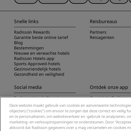
Snelle links
Reisbureaus
Radisson Rewards
Partners
Garantie beste online tarief
Reisagenten
Blog
Bestemmingen
Nieuwe en verwachte hotels
Radisson Hotels-app
Sports Approved-hotels
Gezinsvriendelijk hotels
Gezondheid en veiligheid
Social media
Ontdek onze app
Radisson Hotels Brands
Ontdek de Radisson 
Deze website maakt gebruik van cookies en aanverwante technologieë
objecten) ("cookies") om ervoor te zorgen dat deze correct en veilig 
en te personaliseren, om websiteverkeer en -gebruik te analyseren, 
marketing- en verkoopinspanningen te ondersteunen. Door "Accepteer 
akkoord dat Radisson gegevens over u mag verzamelen en cookies ma