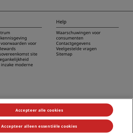
Help
ntrum
Waarschuwingen voor
 kennisgeving
consumenten
voorwaarden voor
Contactgegevens
Rewards
Veelgestelde vragen
sovereenkomst site
Sitemap
oegankelijkheid
g inzake moderne
Accepteer alle cookies
Accepteer alleen essentiële cookies