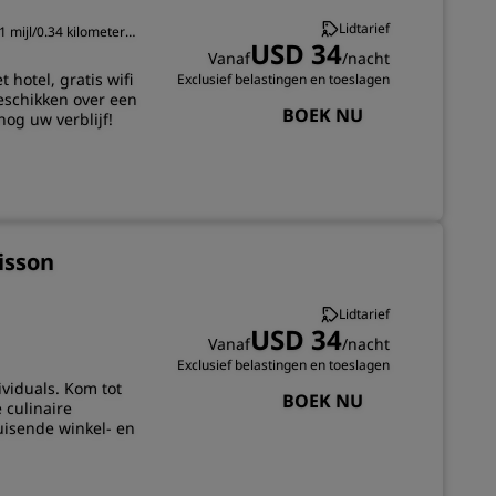
INSCHRIJVEN
Lidtarief
1 mijl/0.34 kilometer
USD 34
n Gwalior
Vanaf
/nacht
 hotel, gratis wifi
Exclusief belastingen en toeslagen
eschikken over een
BOEK NU
nog uw verblijf!
isson
Lidtarief
USD 34
Vanaf
/nacht
Exclusief belastingen en toeslagen
ividuals. Kom tot
BOEK NU
 culinaire
uisende winkel- en