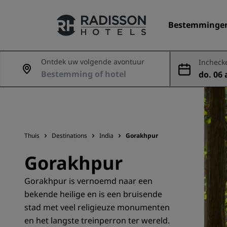
Bestemminge
Ontdek uw volgende avontuur
Incheck
do. 06 
Onze merken
g
Radisson Hotels Brands
Thuis
Destinations
India
Gorakhpur
Gorakhpur
Gorakhpur is vernoemd naar een
bekende heilige en is een bruisende
stad met veel religieuze monumenten
en het langste treinperron ter wereld.