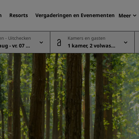
n
Resorts
Vergaderingen en Evenementen
Meer
Aan
en - Uitchecken
Kamers en gasten
Radi
aug - vr. 07 au
1 kamer, 2 volwasse
Mijn
Zoek uw hotel
nen
Bestemmingen
Resorts
Serviceappartementen
Luchthavenhotels
Nieuwe toekomstige hotel
Vergaderingen en
evenementen
Ontdek Radisson Meetings