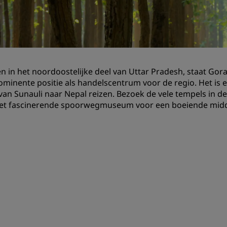
Boek een vergaderruimte
Een offerte aanvragen
Evenementbestemmingen
Branche-oplossingen
n in het noordoostelijke deel van Uttar Pradesh, staat Gora
rominente positie als handelscentrum voor de regio. Het is 
Vluchten zoeken
van Sunauli naar Nepal reizen. Bezoek de vele tempels in d
het fascinerende spoorwegmuseum voor een boeiende mid
Vluchten zoeken
Dineren
Zoek een restaurant
Digitale services
Radisson Hotels-app