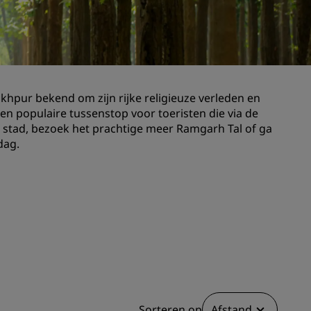
Bruiloftslocaties
Duurzame verblijven
Sportteams verblijven
Zakenreiziger
khpur bekend om zijn rijke religieuze verleden en
Hotels in het stadscentrum
een populaire tussenstop voor toeristen die via de
Bezoek onze blog
e stad, bezoek het prachtige meer Ramgarh Tal of ga
dag.
Radisson Rewards
Ontdek Radisson Rewards
Voordelen
Hoe u punten kunt gebruiken
Hoe u punten kunt verdienen
Bookers and Planners
Sorteren op
Afstand