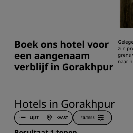
Gelieerde merken in China
Boek ons hotel voor
Gelege
zijn p
een aangenaam
grens 
naar 
verblijf in Gorakhpur
Hotels in Gorakhpur
LIJST
KAART
FILTERS
Resultaat 1 tonen