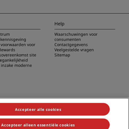
Help
ntrum
Waarschuwingen voor
 kennisgeving
consumenten
voorwaarden voor
Contactgegevens
Rewards
Veelgestelde vragen
sovereenkomst site
Sitemap
oegankelijkheid
g inzake moderne
Accepteer alle cookies
Accepteer alleen essentiële cookies