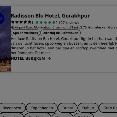
Radisson Blu Hotel, Gorakhpur
|
2.127 reviews
Airport Road Mohaddipur Crossing
|
1.71 mijl/2.75 kilometer van Gora
Spa en wellness
Dichtbij de luchthaven
Het luxe Radisson Blu Hotel, Gorakhpur ligt in het hart van 
van de luchthaven, spoorweg en bussen, en is een heerlijk 
dineren in het hotel, een bar, spa en rooftop zwembad met p
het Ramgarh Tal-meer.
HOTEL BEKIJKEN
Boedapest
Kopenhagen
Dubai
Dublin
Gran Ca