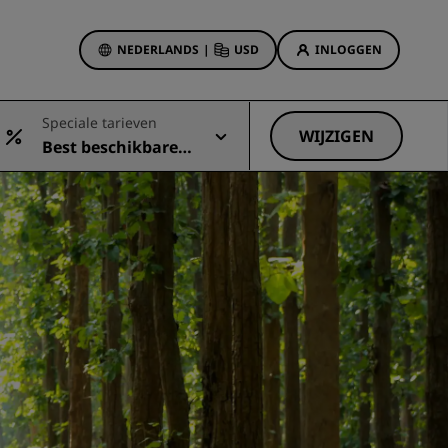
NEDERLANDS
|
USD
INLOGGEN
biedingen
Speciale tarieven
sson Rewards
WIJZIGEN
Best beschikbare t
 boekingen
Hotelaanbiedingen
arief
Ontdek onze deals
Het is direct raak
Deals of the Day
Vooruitboeken
s
Bekijk onze arrangementen
Reisideeën
Gezinsvriendelijke hotels
Rad Pets