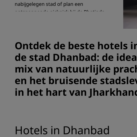
nabijgelegen stad of plan een
ontspannende picknick bij de Bhatinda-
watervallen.
Gelieerde merken in China
Ontdek de beste hotels i
de stad Dhanbad: de idea
mix van natuurlijke prac
en het bruisende stadsle
in het hart van Jharkhan
Hotels in Dhanbad