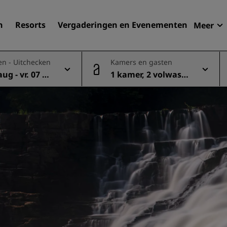
n
Resorts
Vergaderingen en Evenementen
Meer
Aan
en - Uitchecken
Kamers en gasten
Radi
aug - vr. 07 au
1 kamer, 2 volwasse
Mijn
Uw hortel zoeken
nen
Bestemmingen
Resorts
Serviceappartementen
Luchthavenhotels
Nieuwe toekomstige hotel
Vergaderingen en
evenementen
Ontdek Radisson Meetings