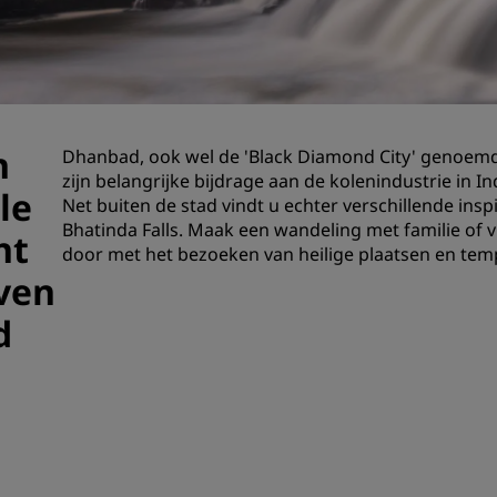
Boek een vergaderruimte
Een offerte aanvragen
Evenementbestemmingen
Branche-oplossingen
n
Dhanbad, ook wel de 'Black Diamond City' genoemd,
zijn belangrijke bijdrage aan de kolenindustrie in I
Vluchten zoeken
le
Net buiten de stad vindt u echter verschillende ins
Bhatinda Falls. Maak een wandeling met familie of
Vluchten zoeken
ht
door met het bezoeken van heilige plaatsen en temp
ven
Dineren
d
Zoek een restaurant
Digitale services
Radisson Hotels-app