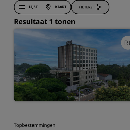
LIJST
KAART
FILTERS
Resultaat 1 tonen
Topbestemmingen