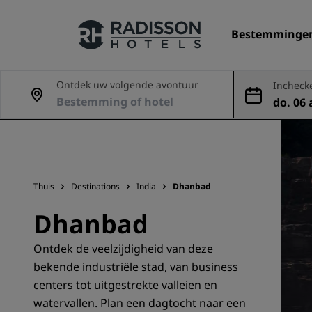
Bestemminge
Ontdek uw volgende avontuur
Incheck
do. 06 
Onze merken
g
Radisson Hotels Brands
Thuis
Destinations
India
Dhanbad
Dhanbad
Ontdek de veelzijdigheid van deze
bekende industriële stad, van business
centers tot uitgestrekte valleien en
watervallen. Plan een dagtocht naar een