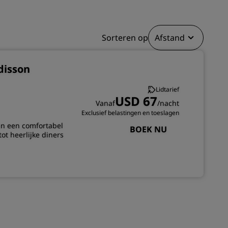
INSCHRIJVEN
Sorteren op
Afstand
disson
Lidtarief
USD 67
Vanaf
/nacht
Exclusief belastingen en toeslagen
an een comfortabel
BOEK NU
tot heerlijke diners