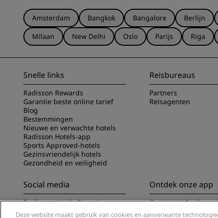
Amsterdam
Bangkok
Bangalore
Berlijn
Milaan
New Delhi
Oslo
Parijs
Riga
Snelle links
Reisbureaus
Radisson Rewards
Partners
Garantie beste online tarief
Reisagenten
Blog
Bestemmingen
Nieuwe en verwachte hotels
Radisson Hotels-app
Sports Approved-hotels
Gezinsvriendelijk hotels
Gezondheid en veiligheid
Social media
Ontdek onze app
Radisson Hotels Brands
Ontdek de Radisson 
Deze website maakt gebruik van cookies en aanverwante technologieë