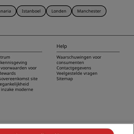
naria
Istanboel
Londen
Manchester
Help
ntrum
Waarschuwingen voor
 kennisgeving
consumenten
voorwaarden voor
Contactgegevens
Rewards
Veelgestelde vragen
sovereenkomst site
Sitemap
oegankelijkheid
g inzake moderne