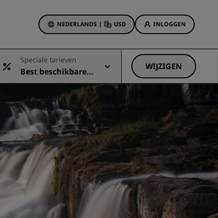
NEDERLANDS
|
USD
INLOGGEN
biedingen
Speciale tarieven
sson Rewards
WIJZIGEN
Best beschikbare t
 boekingen
Hotelaanbiedingen
arief
Ontdek onze deals
Het is direct raak
Deals of the Day
Vooruitboeken
s
Bekijk onze arrangementen
Reisideeën
Gezinsvriendelijke hotels
Rad Pets