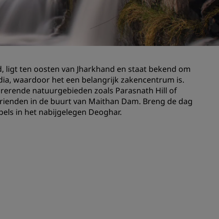
Bruiloftslocaties
Duurzame verblijven
Sportteams verblijven
Zakenreiziger
 ligt ten oosten van Jharkhand en staat bekend om
Hotels in het stadscentrum
ndia, waardoor het een belangrijk zakencentrum is.
Bezoek onze blog
pirerende natuurgebieden zoals Parasnath Hill of
 vrienden in de buurt van Maithan Dam. Breng de dag
els in het nabijgelegen Deoghar.
Radisson Rewards
Ontdek Radisson Rewards
Voordelen
Hoe u punten kunt gebruiken
Hoe u punten kunt verdienen
Bookers and Planners