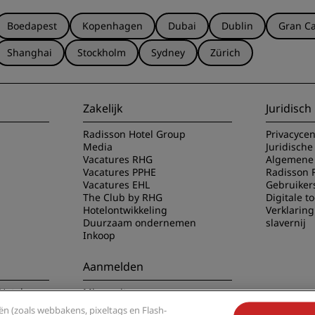
Boedapest
Kopenhagen
Dubai
Dublin
Gran Ca
Shanghai
Stockholm
Sydney
Zürich
Zakelijk
Juridisch
Radisson Hotel Group
Privacyce
Media
Juridische
Vacatures RHG
Algemene 
Vacatures PPHE
Radisson 
Vacatures EHL
Gebruiker
The Club by RHG
Digitale t
Hotelontwikkeling
Verklarin
Duurzaam ondernemen
slavernij
Inkoop
Aanmelden
Hotels app
Mis nooit meer onze
populairste aanbiedingen
n (zoals webbakens, pixeltags en Flash-