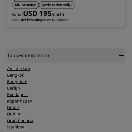
All-inclusive
Gezinsvriendelijk
USD 195
Vanaf
/nacht
Exclusief belastingen en toeslagen
Topbestemmingen
Amsterdam
Bangkok
Bangalore
Berlijn
Boedapest
Kopenhagen
Dubai
Dublin
Gran Canaria
Istanboel