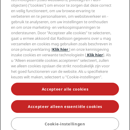
Sports Approved-hotels
objecten) ("cookies") om ervoor te zorgen dat deze correct
Vacatures RHG
Privacycentrum
Help
Gezinsvriendelijk hotels
en veilig functioneert, om uw browse-ervaring te
Vacatures PPHE
Juridische kennisgeving
Gezondheid en veiligheid
verbeteren en te personaliseren, om websiteverkeer en -
Vacatures EHL
Algemene voorwaarden voor Radisson Rewards
Waarschuwingen voor consumenten
gebruik te analyseren, om uw instellingen te onthouden
The Club by RHG
Social media
Gebruikersovereenkomst site
en om onze marketing- en verkoopinspanningen te
Contactgegevens
Hotelontwikkeling
ondersteunen. Door "Accepteer alle cookies" te selecteren,
Digitale toegankelijkheid
Veelgestelde vragen
Radisson Hotels Brands
Duurzaam ondernemen
gaat u ermee akkoord dat Radisson gegevens over u mag
Verklaring inzake moderne slavernij
Sitemap
verzamelen en cookies mag gebruiken zoals beschreven in
Inkoop
onze privacyverklaring [
Klik hier
] en onze kennisgeving
inzake cookies en verwante technologieën [
Klik hier
]. Als
u "Alleen essentiële cookies accepteren" selecteert, zullen
we alleen cookies opslaan die strikt noodzakelijk zijn voor
het goed functioneren van de website. Als u specifiekere
keuzes wilt maken, selecteert u "Cookie-instellingen".
MIS NOOIT MEER ONZE POPULAIRSTE AANBIEDINGEN
Accepteer alle cookies
Accepteer alleen essentiële cookies
© 2026 Radisson Hotel Group.
Alle rechten voorbehouden. RHG
Radisson Hotel Group, Radisson, Radisson RED, Radisson Blu, Radisson
Collection, Radisson Individuals, Park Plaza, Park Inn, Country Inn &
Suites, Prize by Radisson, Radisson Rewards en Radisson Meetings zijn
Cookie-instellingen
handelsmerken van de Radisson Hotel Group.