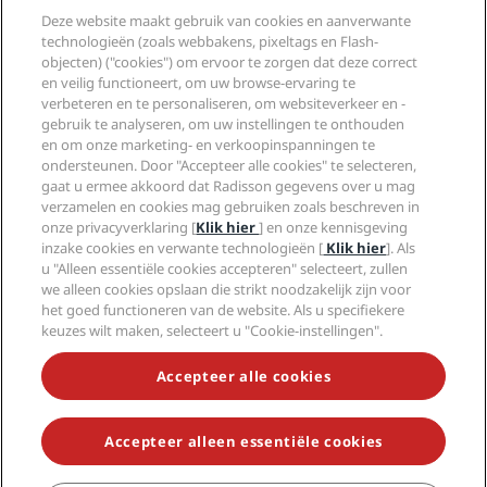
Nieuwe en verwachte hotels
Radisson Hotel Group
Juridisch
Deze website maakt gebruik van cookies en aanverwante
Radisson Hotels-app
Media
technologieën (zoals webbakens, pixeltags en Flash-
Sports Approved-hotels
objecten) ("cookies") om ervoor te zorgen dat deze correct
Vacatures RHG
Privacycentrum
Help
Gezinsvriendelijk hotels
en veilig functioneert, om uw browse-ervaring te
Vacatures PPHE
Juridische kennisgeving
Gezondheid en veiligheid
verbeteren en te personaliseren, om websiteverkeer en -
Vacatures EHL
Algemene voorwaarden voor Radisson Rewards
Waarschuwingen voor consumenten
gebruik te analyseren, om uw instellingen te onthouden
The Club by RHG
Social media
Gebruikersovereenkomst site
en om onze marketing- en verkoopinspanningen te
Contactgegevens
Hotelontwikkeling
ondersteunen. Door "Accepteer alle cookies" te selecteren,
Digitale toegankelijkheid
Veelgestelde vragen
Radisson Hotels Brands
Duurzaam ondernemen
gaat u ermee akkoord dat Radisson gegevens over u mag
Verklaring inzake moderne slavernij
Sitemap
verzamelen en cookies mag gebruiken zoals beschreven in
Inkoop
onze privacyverklaring [
Klik hier
] en onze kennisgeving
inzake cookies en verwante technologieën [
Klik hier
]. Als
u "Alleen essentiële cookies accepteren" selecteert, zullen
we alleen cookies opslaan die strikt noodzakelijk zijn voor
het goed functioneren van de website. Als u specifiekere
keuzes wilt maken, selecteert u "Cookie-instellingen".
MIS NOOIT MEER ONZE POPULAIRSTE AANBIEDINGEN
Accepteer alle cookies
Accepteer alleen essentiële cookies
© 2026 Radisson Hotel Group.
Alle rechten voorbehouden. RHG
Radisson Hotel Group, Radisson, Radisson RED, Radisson Blu, Radisson
Collection, Radisson Individuals, Park Plaza, Park Inn, Country Inn &