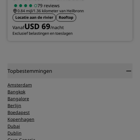
79 reviews
0.84 mijl/1.36 kilometer van Heilbronn
Locatie aan de rivier
Rooftop
USD 69
Vanaf
/nacht
Exclusief belastingen en toeslagen
Topbestemmingen
Amsterdam
Bangkok
Bangalore
Berlijn
Boedapest
Kopenhagen
Dubai
Dublin
Gran Canaria