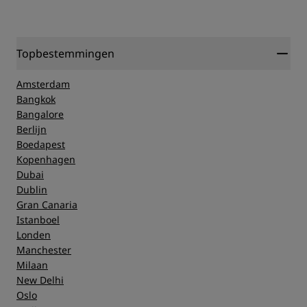
Topbestemmingen
Amsterdam
Bangkok
Bangalore
Berlijn
Boedapest
Kopenhagen
Dubai
Dublin
Gran Canaria
Istanboel
Londen
Manchester
Milaan
New Delhi
Oslo