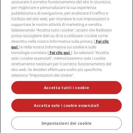
assicurare il corretto funzionamento del sito in sicurezza,
Opportunità di lavoro in RHG
Centro sulla privacy
Aiuto
Hotel per famiglie
per migliorare e personalizzare la tua esperienza
Opportunità di lavoro in PPHE
Note legali
Salute e sicurezza
pubblicitaria e di navigazione, per analizzare il traffico e
Opportunità di lavoro in EHL
Termini e condizioni di Radisson Rewards
Avvisi per i consumatori
l’utilizzo del sito web, per ricordare le tue impostazioni e
The Club by RHG
Social media
Termini e condizioni di utilizzo del sito
supportare le nostre attività di marketing e vendita.
Contatti
Opportunità di sviluppo
Selezionando "Accetta tutti i cookie", accetti che Radisson
Accessibilità digitale
Domande frequenti
Marchi Radisson Hotels
Responsible Business
possa raccogliere dati su di te e utilizzare i cookie come
Dichiarazione sulla schiavitù moderna
Mappa del sito
descritto nella nostra Informativa sulla privacy [
Fai clic
Approvvigionamento
qui
] e nella nostra Informativa sui cookie e sulle
tecnologie correlate [
Fai clic qui
]. Se selezioni "Accetta
solo i cookie essenziali", memorizzeremo solo i cookie
strettamente necessari per il corretto funzionamento del
sito web. Se desideri effettuare scelte più specifiche,
seleziona “Impostazioni dei cookie”.
NON LASCIARTI SFUGGIRE LE NOSTRE OFFERTE MIGLIORI
Accetta tutti i cookie
Accetta solo i cookie essenziali
© 2026 Radisson Hotel Group.
Tutti i diritti riservati. RHG Radisson
Hotel Group, Radisson, Radisson RED, Radisson Blu, Radisson Collection,
Radisson Individuals, Park Plaza, Park Inn, Country Inn & Suites, Prize by
Radisson, Radisson Rewards e Radisson Meetings sono marchi
Impostazioni dei cookie
PRENOTA
commerciali di Radisson Hotel Group.