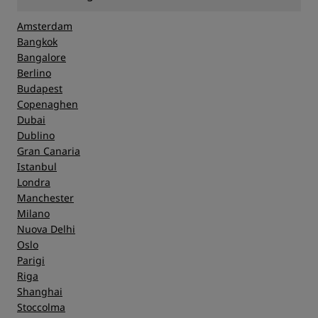
Amsterdam
Bangkok
Bangalore
Berlino
Budapest
Copenaghen
Dubai
Dublino
Gran Canaria
Istanbul
Londra
Manchester
Milano
Nuova Delhi
Oslo
Parigi
Riga
Shanghai
Stoccolma