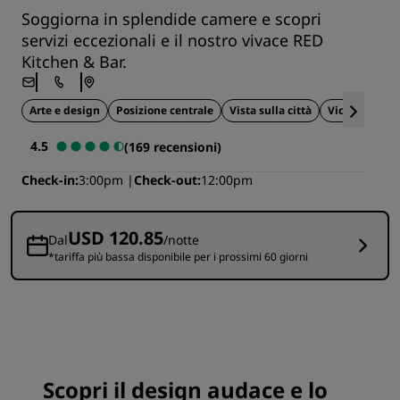
Soggiorna in splendide camere e scopri
servizi eccezionali e il nostro vivace RED
Kitchen & Bar.
Arte e design
Posizione centrale
Vista sulla città
Vicino alle at
4.5
(169 recensioni)
Check-in
3:00pm
Check-out
12:00pm
USD 120.85
Dal
/notte
*tariffa più bassa disponibile per i prossimi 60 giorni
Scopri il design audace e lo