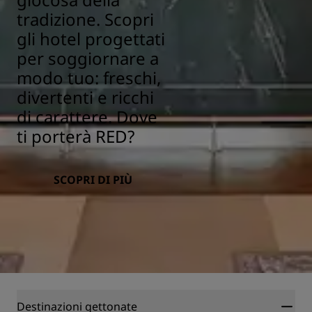
tradizione. Scopri
gli hotel progettati
per soggiornare a
modo tuo: freschi,
divertenti e ricchi
di carattere. Dove
ti porterà RED?
SCOPRI DI PIÙ
Destinazioni gettonate