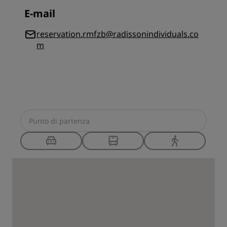
E-mail
reservation.rmfzb@radissonindividuals.co
m