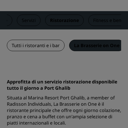
ere
Servizi
Ristorazione
Fitness e benes
Tutti i ristoranti e i bar
La Brasserie on One
Approfitta di un servizio ristorazione disponibile
tutto il giorno a Port Ghalib
Situata al Marina Resort Port Ghalib, a member of
Radisson Individuals, La Brasserie on One è il
ristorante principale che offre ogni giorno colazione,
pranzo e cena a buffet con un'ampia selezione di
piatti internazionali e locali.