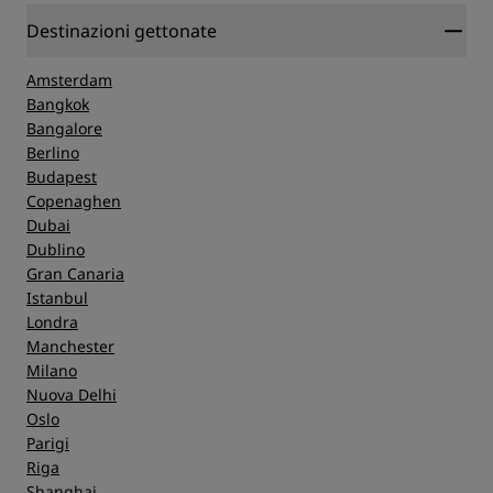
Destinazioni gettonate
Amsterdam
Bangkok
Bangalore
Berlino
Budapest
Copenaghen
Dubai
Dublino
Gran Canaria
Istanbul
Londra
Manchester
Milano
Nuova Delhi
Oslo
Parigi
Riga
Shanghai