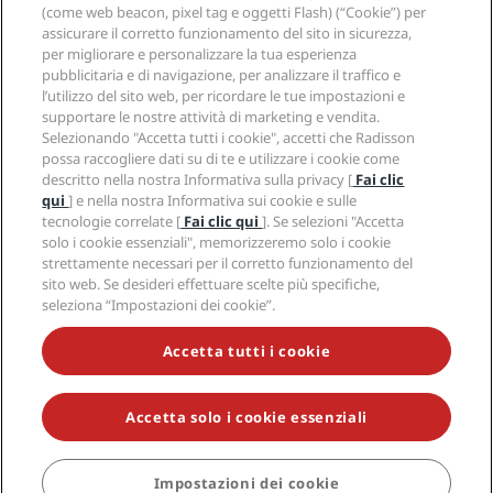
APP Radisson Hotels
Media
(come web beacon, pixel tag e oggetti Flash) (“Cookie”) per
Hotel Approvati per sport
assicurare il corretto funzionamento del sito in sicurezza,
Opportunità di lavoro in RHG
Centro sulla privacy
Aiuto
Hotel per famiglie
per migliorare e personalizzare la tua esperienza
Opportunità di lavoro in PPHE
Note legali
Salute e sicurezza
pubblicitaria e di navigazione, per analizzare il traffico e
Opportunità di lavoro in EHL
Termini e condizioni di Radisson Rewards
Avvisi per i consumatori
l’utilizzo del sito web, per ricordare le tue impostazioni e
The Club by RHG
Social media
Termini e condizioni di utilizzo del sito
supportare le nostre attività di marketing e vendita.
Contatti
Opportunità di sviluppo
Selezionando "Accetta tutti i cookie", accetti che Radisson
Accessibilità digitale
Domande frequenti
Marchi Radisson Hotels
Responsible Business
possa raccogliere dati su di te e utilizzare i cookie come
Dichiarazione sulla schiavitù moderna
Mappa del sito
descritto nella nostra Informativa sulla privacy [
Fai clic
Approvvigionamento
qui
] e nella nostra Informativa sui cookie e sulle
tecnologie correlate [
Fai clic qui
]. Se selezioni "Accetta
solo i cookie essenziali", memorizzeremo solo i cookie
strettamente necessari per il corretto funzionamento del
sito web. Se desideri effettuare scelte più specifiche,
seleziona “Impostazioni dei cookie”.
NON LASCIARTI SFUGGIRE LE NOSTRE OFFERTE MIGLIORI
Accetta tutti i cookie
Accetta solo i cookie essenziali
© 2026 Radisson Hotel Group.
Tutti i diritti riservati. RHG Radisson
Hotel Group, Radisson, Radisson RED, Radisson Blu, Radisson Collection,
Radisson Individuals, Park Plaza, Park Inn, Country Inn & Suites, Prize by
Radisson, Radisson Rewards e Radisson Meetings sono marchi
Impostazioni dei cookie
commerciali di Radisson Hotel Group.