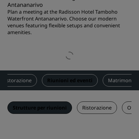
Antananarivo
Plan a meeting at the Radisson Hotel Tamboho
Waterfront Antananarivo. Choose our modern
venues featuring flexible setups and convenient
amenities.
Ristorazione
Riunioni ed eventi
Matrimoni
Strutture per riunioni
Ristorazione
Offe