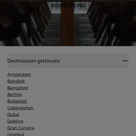
SCOPRI DI PIÙ
Destinazioni gettonate
Amsterdam
Bangkok
Bangalore
Berlino
Budapest
Copenaghen
Dubai
Dublino
Gran Canaria
Istanbul