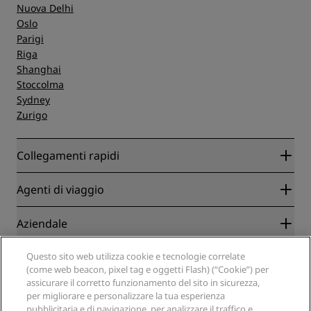
Nuova Delhi
Oslo
Parigi
Riga
Shanghai
Stoccolma
Sydney
Zurigo
Collegamenti rapidi
Radisson Rewards
Agenti di viaggio
Migliore tariffa online garantita
Blog
Partner
Aziendale
Destinazioni
Agenti di viaggio
Hotel nuovi e di prossima apertura
Radisson Hotel Group
Questo sito web utilizza cookie e tecnologie correlate
Note legali
APP Radisson Hotels
(come web beacon, pixel tag e oggetti Flash) (“Cookie”) per
Media
Hotel Approvati per sport
assicurare il corretto funzionamento del sito in sicurezza,
Opportunità di lavoro in RHG
Centro sulla privacy
Aiuto
Hotel per famiglie
per migliorare e personalizzare la tua esperienza
Opportunità di lavoro in PPHE
Note legali
Salute e sicurezza
pubblicitaria e di navigazione, per analizzare il traffico e