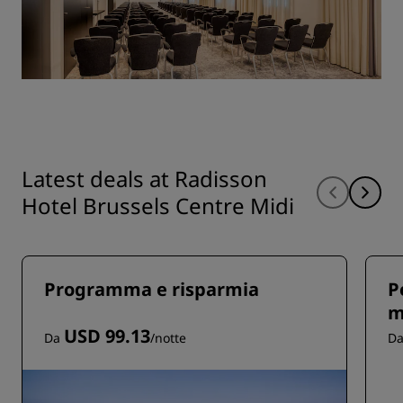
Latest deals at Radisson
Hotel Brussels Centre Midi
Programma e risparmia
P
m
USD 99.13
Da
/notte
D