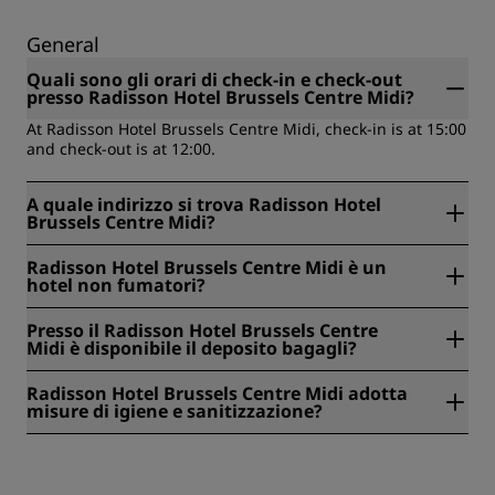
General
Quali sono gli orari di check-in e check-out
presso Radisson Hotel Brussels Centre Midi?
At Radisson Hotel Brussels Centre Midi, check-in is at 15:00
and check-out is at 12:00.
A quale indirizzo si trova Radisson Hotel
Brussels Centre Midi?
Radisson Hotel Brussels Centre Midi is located at Place
Radisson Hotel Brussels Centre Midi è un
Marcel Broodthaers Plein 3 , 1060, Bruxelles, Belgio.
hotel non fumatori?
Yes, Radisson Hotel Brussels Centre Midi is a smoke-free
Presso il Radisson Hotel Brussels Centre
hotel.
Midi è disponibile il deposito bagagli?
Yes, baggage storage is available at Radisson Hotel
Radisson Hotel Brussels Centre Midi adotta
Brussels Centre Midi.
misure di igiene e sanitizzazione?
All Radisson hotels have cleanliness and sanitization
measures in place to ensure the health, safety, and
security of our guests. Learn more here: