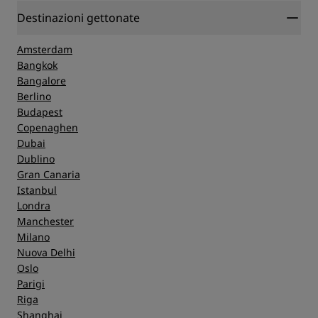
https://www.radissonhotels.com/en-us/social-
Destinazioni gettonate
responsibility/health-safety
Amsterdam
Bangkok
Bangalore
Berlino
Budapest
Copenaghen
Dubai
Dublino
Gran Canaria
Istanbul
Londra
Manchester
Milano
Nuova Delhi
Oslo
Parigi
Riga
Shanghai