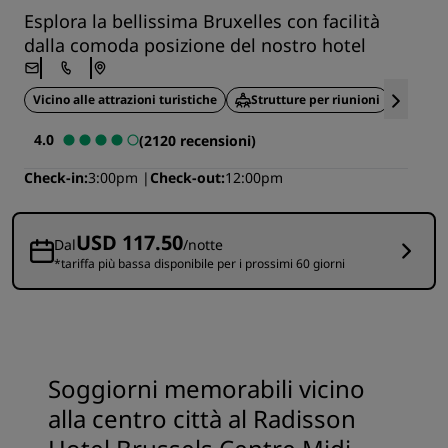
Esplora la bellissima Bruxelles con facilità
dalla comoda posizione del nostro hotel
Vicino alle attrazioni turistiche
Strutture per riunioni
Risto
4.0
(2120 recensioni)
Check-in
3:00pm
Check-out
12:00pm
USD 117.50
Dal
/notte
*tariffa più bassa disponibile per i prossimi 60 giorni
Soggiorni memorabili vicino
alla centro città al Radisson