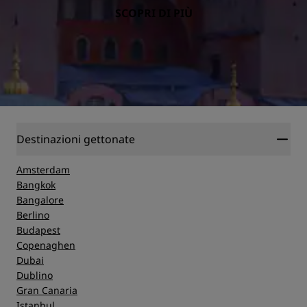
SCOPRI DI PIÙ
Destinazioni gettonate
Amsterdam
Bangkok
Bangalore
Berlino
Budapest
Copenaghen
Dubai
Dublino
Gran Canaria
Istanbul