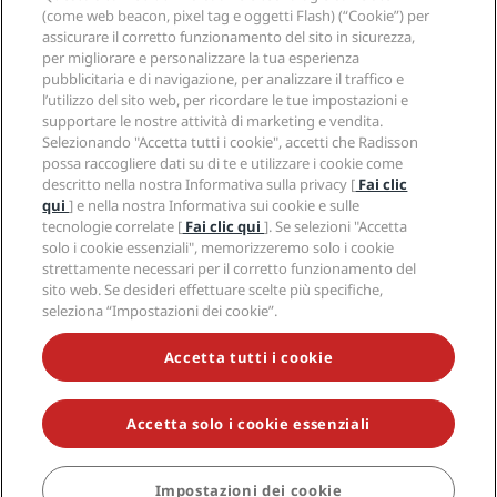
APP Radisson Hotels
Media
(come web beacon, pixel tag e oggetti Flash) (“Cookie”) per
Hotel Approvati per sport
assicurare il corretto funzionamento del sito in sicurezza,
Opportunità di lavoro in RHG
Centro sulla privacy
Aiuto
Hotel per famiglie
per migliorare e personalizzare la tua esperienza
Opportunità di lavoro in PPHE
Note legali
Salute e sicurezza
pubblicitaria e di navigazione, per analizzare il traffico e
Opportunità di lavoro in EHL
Termini e condizioni di Radisson Rewards
Avvisi per i consumatori
l’utilizzo del sito web, per ricordare le tue impostazioni e
The Club by RHG
Social media
Termini e condizioni di utilizzo del sito
supportare le nostre attività di marketing e vendita.
Contatti
Opportunità di sviluppo
Selezionando "Accetta tutti i cookie", accetti che Radisson
Accessibilità digitale
Domande frequenti
Marchi Radisson Hotels
Responsible Business
possa raccogliere dati su di te e utilizzare i cookie come
Dichiarazione sulla schiavitù moderna
Mappa del sito
descritto nella nostra Informativa sulla privacy [
Fai clic
Approvvigionamento
qui
] e nella nostra Informativa sui cookie e sulle
tecnologie correlate [
Fai clic qui
]. Se selezioni "Accetta
solo i cookie essenziali", memorizzeremo solo i cookie
strettamente necessari per il corretto funzionamento del
sito web. Se desideri effettuare scelte più specifiche,
seleziona “Impostazioni dei cookie”.
NON LASCIARTI SFUGGIRE LE NOSTRE OFFERTE MIGLIORI
Accetta tutti i cookie
Accetta solo i cookie essenziali
© 2026 Radisson Hotel Group.
Tutti i diritti riservati. RHG Radisson
Hotel Group, Radisson, Radisson RED, Radisson Blu, Radisson Collection,
Radisson Individuals, Park Plaza, Park Inn, Country Inn & Suites, Prize by
Radisson, Radisson Rewards e Radisson Meetings sono marchi
Impostazioni dei cookie
PRENOTA