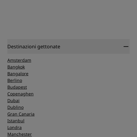
Destinazioni gettonate
Amsterdam
Bangkok
Bangalore
Berlino
Budapest
Copenaghen
Dubai
Dublino
Gran Canaria
Istanbul
Londra
Manchester