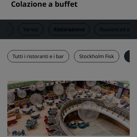
Colazione a buffet
ere
Servizi
Ristorazione
Riunioni ed even
Tutti i ristoranti e i bar
Stockholm Fisk
Col