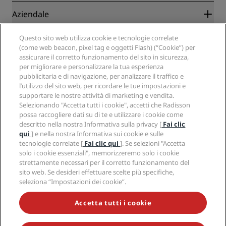
Blog
Partner
Aziendale
Destinazioni
Agenti di viaggio
Hotel nuovi e di prossima apertura
Radisson Hotel Group
Note legali
Questo sito web utilizza cookie e tecnologie correlate
APP Radisson Hotels
Media
(come web beacon, pixel tag e oggetti Flash) (“Cookie”) per
Hotel Approvati per sport
assicurare il corretto funzionamento del sito in sicurezza,
Opportunità di lavoro in RHG
Centro sulla privacy
Aiuto
Hotel per famiglie
per migliorare e personalizzare la tua esperienza
Opportunità di lavoro in PPHE
Note legali
Salute e sicurezza
pubblicitaria e di navigazione, per analizzare il traffico e
Opportunità di lavoro in EHL
Termini e condizioni di Radisson Rewards
Avvisi per i consumatori
l’utilizzo del sito web, per ricordare le tue impostazioni e
The Club by RHG
Social media
Termini e condizioni di utilizzo del sito
supportare le nostre attività di marketing e vendita.
Contatti
Opportunità di sviluppo
Selezionando "Accetta tutti i cookie", accetti che Radisson
Accessibilità digitale
Domande frequenti
Marchi Radisson Hotels
Responsible Business
possa raccogliere dati su di te e utilizzare i cookie come
Dichiarazione sulla schiavitù moderna
Mappa del sito
descritto nella nostra Informativa sulla privacy [
Fai clic
Approvvigionamento
qui
] e nella nostra Informativa sui cookie e sulle
tecnologie correlate [
Fai clic qui
]. Se selezioni "Accetta
solo i cookie essenziali", memorizzeremo solo i cookie
strettamente necessari per il corretto funzionamento del
sito web. Se desideri effettuare scelte più specifiche,
seleziona “Impostazioni dei cookie”.
NON LASCIARTI SFUGGIRE LE NOSTRE OFFERTE MIGLIORI
Accetta tutti i cookie