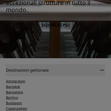
eccezionali strutture in tutto il
mondo.
SCOPRI DI PIÙ
Destinazioni gettonate
Amsterdam
Bangkok
Bangalore
Berlino
Budapest
Copenaghen