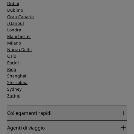
Dubai
Dublino
Gran Canaria
Istanbul
Londra
Manchester
Milano
Nuova Delhi
Oslo
Parigi
Riga
Shanghai
Stoccolma
Sydney
Zurigo
Collegamenti rapidi
Radisson Rewards
Agenti di viaggio
Migliore tariffa online garantita