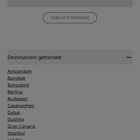
VEDI LE ISTRUZIONI
Destinazioni gettonate
Amsterdam
Bangkok
Bangalore
Berlino
Budapest
Copenaghen
Dubai
Dublino
Gran Canaria
Istanbul
Londra