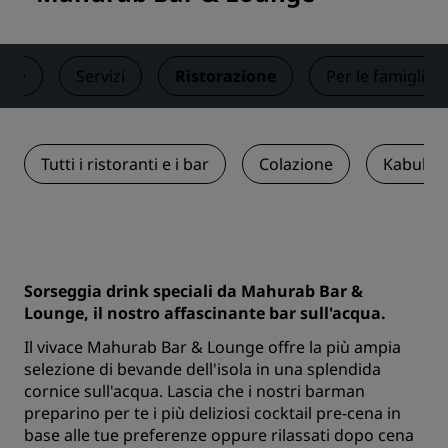
ere
Servizi
Ristorazione
Per le famiglie
Tutti i ristoranti e i bar
Colazione
Kabuki
Sorseggia drink speciali da Mahurab Bar &
Lounge, il nostro affascinante bar sull'acqua.
Il vivace Mahurab Bar & Lounge offre la più ampia
selezione di bevande dell'isola in una splendida
cornice sull'acqua. Lascia che i nostri barman
preparino per te i più deliziosi cocktail pre-cena in
base alle tue preferenze oppure rilassati dopo cena