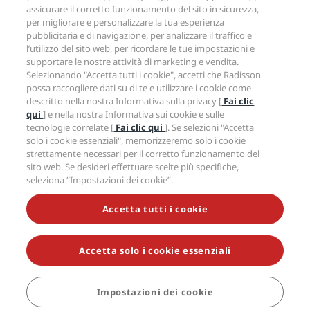
Hotel Approvati per sport
assicurare il corretto funzionamento del sito in sicurezza,
Opportunità di lavoro in RHG
Centro sulla privacy
Aiuto
Hotel per famiglie
per migliorare e personalizzare la tua esperienza
Opportunità di lavoro in PPHE
Note legali
Salute e sicurezza
pubblicitaria e di navigazione, per analizzare il traffico e
Opportunità di lavoro in EHL
Termini e condizioni di Radisson Rewards
Avvisi per i consumatori
l’utilizzo del sito web, per ricordare le tue impostazioni e
The Club by RHG
Social media
Termini e condizioni di utilizzo del sito
supportare le nostre attività di marketing e vendita.
Contatti
Opportunità di sviluppo
Selezionando "Accetta tutti i cookie", accetti che Radisson
Accessibilità digitale
Domande frequenti
Marchi Radisson Hotels
Responsible Business
possa raccogliere dati su di te e utilizzare i cookie come
Dichiarazione sulla schiavitù moderna
Mappa del sito
descritto nella nostra Informativa sulla privacy [
Fai clic
Approvvigionamento
qui
] e nella nostra Informativa sui cookie e sulle
tecnologie correlate [
Fai clic qui
]. Se selezioni "Accetta
solo i cookie essenziali", memorizzeremo solo i cookie
strettamente necessari per il corretto funzionamento del
sito web. Se desideri effettuare scelte più specifiche,
seleziona “Impostazioni dei cookie”.
NON LASCIARTI SFUGGIRE LE NOSTRE OFFERTE MIGLIORI
Accetta tutti i cookie
Accetta solo i cookie essenziali
© 2026 Radisson Hotel Group.
Tutti i diritti riservati. RHG Radisson
Hotel Group, Radisson, Radisson RED, Radisson Blu, Radisson Collection,
Radisson Individuals, Park Plaza, Park Inn, Country Inn & Suites, Prize by
Radisson, Radisson Rewards e Radisson Meetings sono marchi
Impostazioni dei cookie
PRENOTA
commerciali di Radisson Hotel Group.