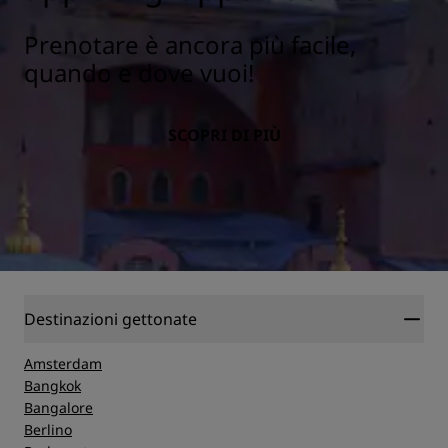
Prenotare è ancora più facile,
quando e dove vuoi!
SCOPRI DI PIÙ
Destinazioni gettonate
Amsterdam
Bangkok
Bangalore
Berlino