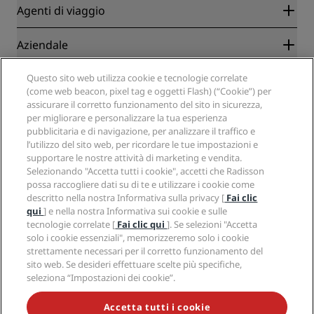
Radisson Rewards
Agenti di viaggio
Migliore tariffa online garantita
Blog
Partner
Aziendale
Destinazioni
Agenti di viaggio
Hotel nuovi e di prossima apertura
Radisson Hotel Group
Note legali
Questo sito web utilizza cookie e tecnologie correlate
APP Radisson Hotels
Media
(come web beacon, pixel tag e oggetti Flash) (“Cookie”) per
Hotel Approvati per sport
assicurare il corretto funzionamento del sito in sicurezza,
Opportunità di lavoro in RHG
Centro sulla privacy
Aiuto
Hotel per famiglie
per migliorare e personalizzare la tua esperienza
Opportunità di lavoro in PPHE
Note legali
Salute e sicurezza
pubblicitaria e di navigazione, per analizzare il traffico e
Opportunità di lavoro in EHL
Termini e condizioni di Radisson Rewards
Avvisi per i consumatori
l’utilizzo del sito web, per ricordare le tue impostazioni e
The Club by RHG
Social media
Termini e condizioni di utilizzo del sito
supportare le nostre attività di marketing e vendita.
Contatti
Opportunità di sviluppo
Selezionando "Accetta tutti i cookie", accetti che Radisson
Accessibilità digitale
Domande frequenti
Marchi Radisson Hotels
Responsible Business
possa raccogliere dati su di te e utilizzare i cookie come
Dichiarazione sulla schiavitù moderna
Mappa del sito
descritto nella nostra Informativa sulla privacy [
Fai clic
Approvvigionamento
qui
] e nella nostra Informativa sui cookie e sulle
tecnologie correlate [
Fai clic qui
]. Se selezioni "Accetta
solo i cookie essenziali", memorizzeremo solo i cookie
strettamente necessari per il corretto funzionamento del
sito web. Se desideri effettuare scelte più specifiche,
seleziona “Impostazioni dei cookie”.
NON LASCIARTI SFUGGIRE LE NOSTRE OFFERTE MIGLIORI
Accetta tutti i cookie