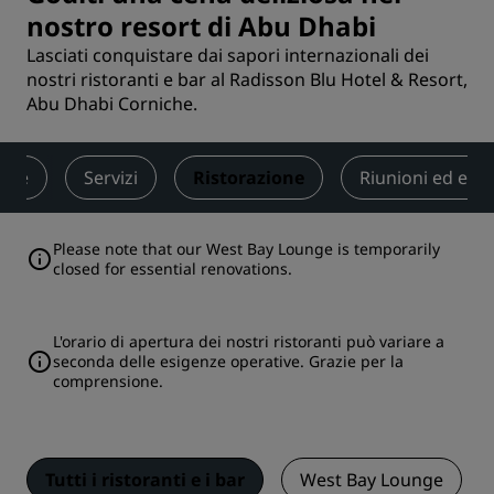
nostro resort di Abu Dhabi
Lasciati conquistare dai sapori internazionali dei
nostri ristoranti e bar al Radisson Blu Hotel & Resort,
Abu Dhabi Corniche.
ere
Servizi
Ristorazione
Riunioni ed even
Please note that our West Bay Lounge is temporarily
closed for essential renovations.
L'orario di apertura dei nostri ristoranti può variare a
seconda delle esigenze operative. Grazie per la
comprensione.
Tutti i ristoranti e i bar
West Bay Lounge