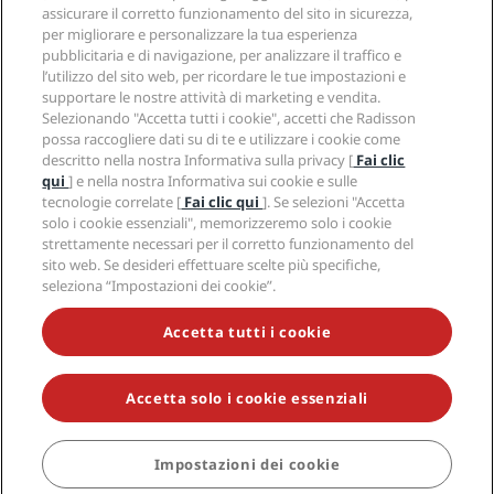
Hotel Approvati per sport
assicurare il corretto funzionamento del sito in sicurezza,
Opportunità di lavoro in RHG
Centro sulla privacy
Aiuto
Hotel per famiglie
per migliorare e personalizzare la tua esperienza
Opportunità di lavoro in PPHE
Note legali
Salute e sicurezza
pubblicitaria e di navigazione, per analizzare il traffico e
Opportunità di lavoro in EHL
Termini e condizioni di Radisson Rewards
Avvisi per i consumatori
l’utilizzo del sito web, per ricordare le tue impostazioni e
The Club by RHG
Social media
Termini e condizioni di utilizzo del sito
supportare le nostre attività di marketing e vendita.
Contatti
Opportunità di sviluppo
Selezionando "Accetta tutti i cookie", accetti che Radisson
Accessibilità digitale
Domande frequenti
Marchi Radisson Hotels
Responsible Business
possa raccogliere dati su di te e utilizzare i cookie come
Dichiarazione sulla schiavitù moderna
Mappa del sito
descritto nella nostra Informativa sulla privacy [
Fai clic
Approvvigionamento
qui
] e nella nostra Informativa sui cookie e sulle
tecnologie correlate [
Fai clic qui
]. Se selezioni "Accetta
solo i cookie essenziali", memorizzeremo solo i cookie
strettamente necessari per il corretto funzionamento del
sito web. Se desideri effettuare scelte più specifiche,
seleziona “Impostazioni dei cookie”.
NON LASCIARTI SFUGGIRE LE NOSTRE OFFERTE MIGLIORI
Accetta tutti i cookie
Accetta solo i cookie essenziali
© 2026 Radisson Hotel Group.
Tutti i diritti riservati. RHG Radisson
Hotel Group, Radisson, Radisson RED, Radisson Blu, Radisson Collection,
Radisson Individuals, Park Plaza, Park Inn, Country Inn & Suites, Prize by
Radisson, Radisson Rewards e Radisson Meetings sono marchi
Impostazioni dei cookie
PRENOTA
commerciali di Radisson Hotel Group.