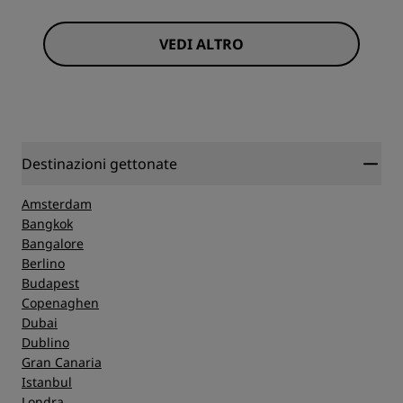
VEDI ALTRO
Destinazioni gettonate
Amsterdam
Bangkok
Bangalore
Berlino
Budapest
Copenaghen
Dubai
Dublino
Gran Canaria
Istanbul
Londra