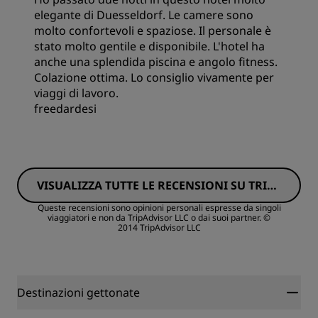
elegante di Duesseldorf. Le camere sono
Qualità del sonno
molto confortevoli e spaziose. Il personale è
stato molto gentile e disponibile. L'hotel ha
anche una splendida piscina e angolo fitness.
Posizione
Colazione ottima. Lo consiglio vivamente per
viaggi di lavoro.
freedardesi
Pulizia
Servizio
VISUALIZZA TUTTE LE RECENSIONI SU TRIPA
DVISOR
Queste recensioni sono opinioni personali espresse da singoli
viaggiatori e non da TripAdvisor LLC o dai suoi partner.
©
2014 TripAdvisor LLC
Destinazioni gettonate