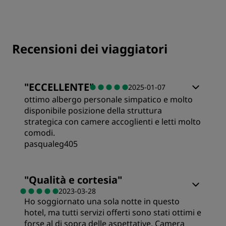
Recensioni dei viaggiatori
"
ECCELLENTE
"
2025-01-07
ottimo albergo personale simpatico e molto
disponibile posizione della struttura
strategica con camere accoglienti e letti molto
comodi.
pasqualeg405
Stanze
"
Qualità e cortesia
"
2023-03-28
Ho soggiornato una sola notte in questo
Qualità/prezzo
hotel, ma tutti servizi offerti sono stati ottimi e
forse al di sopra delle aspettative. Camera