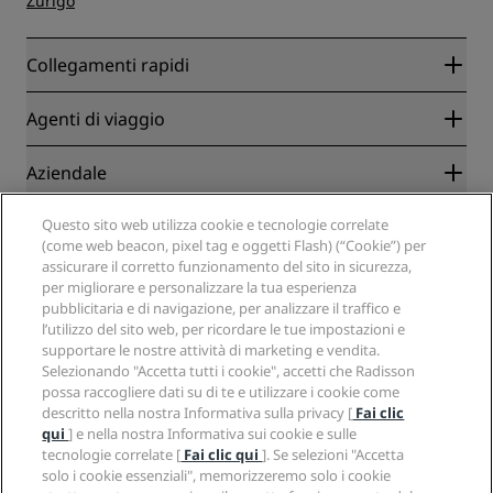
Zurigo
Collegamenti rapidi
Radisson Rewards
Agenti di viaggio
Migliore tariffa online garantita
Blog
Partner
Aziendale
Destinazioni
Agenti di viaggio
Hotel nuovi e di prossima apertura
Radisson Hotel Group
Questo sito web utilizza cookie e tecnologie correlate
Note legali
APP Radisson Hotels
(come web beacon, pixel tag e oggetti Flash) (“Cookie”) per
Media
Hotel Approvati per sport
assicurare il corretto funzionamento del sito in sicurezza,
Opportunità di lavoro in RHG
Centro sulla privacy
Aiuto
Hotel per famiglie
per migliorare e personalizzare la tua esperienza
Opportunità di lavoro in PPHE
Note legali
Salute e sicurezza
pubblicitaria e di navigazione, per analizzare il traffico e
Opportunità di lavoro in EHL
Termini e condizioni di Radisson Rewards
l’utilizzo del sito web, per ricordare le tue impostazioni e
Avvisi per i consumatori
The Club by RHG
Social media
Termini e condizioni di utilizzo del sito
supportare le nostre attività di marketing e vendita.
Contatti
Opportunità di sviluppo
Selezionando "Accetta tutti i cookie", accetti che Radisson
Accessibilità digitale
Domande frequenti
Marchi Radisson Hotels
Responsible Business
possa raccogliere dati su di te e utilizzare i cookie come
Dichiarazione sulla schiavitù moderna
Mappa del sito
descritto nella nostra Informativa sulla privacy [
Fai clic
Approvvigionamento
qui
] e nella nostra Informativa sui cookie e sulle
tecnologie correlate [
Fai clic qui
]. Se selezioni "Accetta
solo i cookie essenziali", memorizzeremo solo i cookie