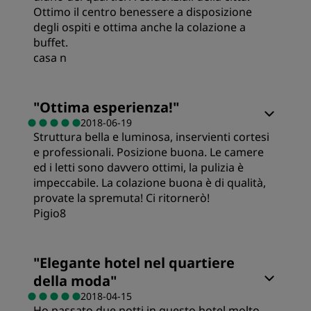
Pulizia
Ottimo il centro benessere a disposizione
degli ospiti e ottima anche la colazione a
buffet.
Servizio
casa n
"
Ottima esperienza!
"
2018-06-19
Struttura bella e luminosa, inservienti cortesi
e professionali. Posizione buona. Le camere
ed i letti sono davvero ottimi, la pulizia è
impeccabile. La colazione buona è di qualità,
provate la spremuta! Ci ritornerò!
Pigio8
Stanze
"
Elegante hotel nel quartiere
della moda
"
Qualità/prezzo
2018-04-15
Ho passato due notti in questo hotel molto