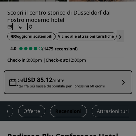
Scopri il centro storico di Düsseldorf dal
nostro moderno hotel
Soggiorni sostenibili
Vicino alle attrazioni turistiche
Ideale pe
4.0
(1475 recensioni)
Check-in
3:00pm
Check-out
12:00pm
USD 85.12
Dal
/notte
*tariffa più bassa disponibile per i prossimi 60 giorni
sere
Offerte
Recensioni
Attrazioni turisti