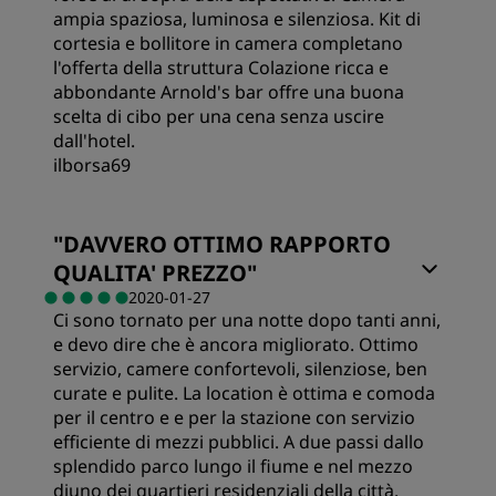
Qualità del sonno
ampia spaziosa, luminosa e silenziosa. Kit di
cortesia e bollitore in camera completano
l'offerta della struttura Colazione ricca e
Posizione
abbondante Arnold's bar offre una buona
scelta di cibo per una cena senza uscire
dall'hotel.
Pulizia
ilborsa69
Servizio
Stanze
"
DAVVERO OTTIMO RAPPORTO
QUALITA' PREZZO
"
Qualità/prezzo
2020-01-27
Ci sono tornato per una notte dopo tanti anni,
e devo dire che è ancora migliorato. Ottimo
Qualità del sonno
servizio, camere confortevoli, silenziose, ben
curate e pulite. La location è ottima e comoda
per il centro e e per la stazione con servizio
Posizione
efficiente di mezzi pubblici. A due passi dallo
splendido parco lungo il fiume e nel mezzo
diuno dei quartieri residenziali della città.