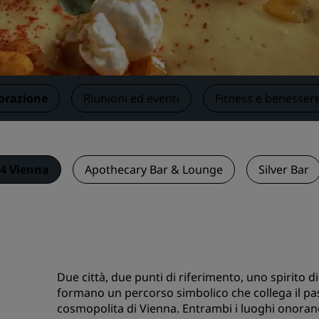
Prenota uno spazio per riu
Richiedi un preventivo
Destinazioni per eventi
Soluzioni di settore
orazione
Riunioni ed eventi
Fitness e benesser
Cerca voli
Cerca voli
94 Vienna
Apothecary Bar & Lounge
Silver Bar
Ristorazione
Cerca un ristorante
Servizi digitali
Due città, due punti di riferimento, uno spirito
App Radisson Hotels
formano un percorso simbolico che collega il pa
cosmopolita di Vienna. Entrambi i luoghi onorano 