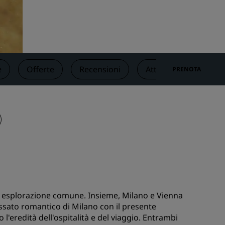
nioni
Rad Pets
Sedi per matrimoni
Soggiorni sostenibili
Soggiorni per squadre sportive
e
Offerte
Recensioni
Attrazioni turistiche 
PRENOTA
Viaggiatore d'affari
Hotel nel centro città
Visita il nostro blog
Radisson Rewards
Scopri Radisson Rewards
Vantaggi
Come utilizzare punti
Come guadagnare punti
 di esplorazione comune. Insieme, Milano e Vienna
ssato romantico di Milano con il presente
Bookers and Planners
l'eredità dell'ospitalità e del viaggio. Entrambi