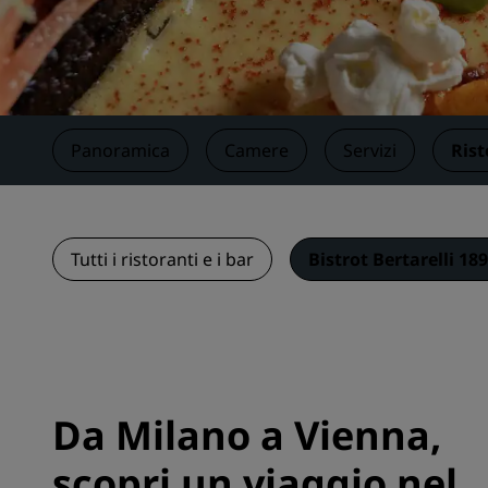
Marchi affiliati in Cina
Panoramica
Camere
Servizi
Rist
Tutti i ristoranti e i bar
Bistrot Bertarelli 18
Da Milano a Vienna,
scopri un viaggio nel