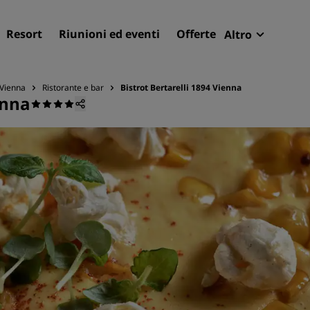
Resort
Riunioni ed eventi
Offerte
Altro
Radisson R
Le mie pren
 Vienna
Ristorante e bar
Bistrot Bertarelli 1894 Vienna
enna
Trova il tuo hotel
Destinazioni
Resort
Residence
Hotel aeroportuali
Hotel nuovi e di prossima
apertura
Meeting ed eventi
Scopri Radisson Meetings