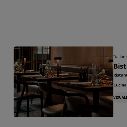
Italian
Bist
Ristor
Cucina
VISUAL