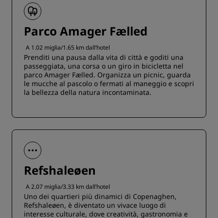
Parco Amager Fælled
A 1.02 miglia/1.65 km dall’hotel
Prenditi una pausa dalla vita di città e goditi una
passeggiata, una corsa o un giro in bicicletta nel
parco Amager Fælled. Organizza un picnic, guarda
le mucche al pascolo o fermati al maneggio e scopri
la bellezza della natura incontaminata.
Refshaleøen
A 2.07 miglia/3.33 km dall’hotel
Uno dei quartieri più dinamici di Copenaghen,
Refshaleøen, è diventato un vivace luogo di
interesse culturale, dove creatività, gastronomia e