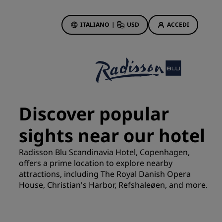
ITALIANO
|
USD
ACCEDI
ewards
otazioni
Offerte di hotel
Scopri le nostre offerte
Discover popular
Per la tua prima prenotazione,
meriti un regalo
sights near our hotel
Deals of the Day
Radisson Blu Scandinavia Hotel, Copenhagen,
Prenota in anticipo
offers a prime location to explore nearby
Scopri i nostri pacchetti
attractions, including The Royal Danish Opera
House, Christian's Harbor, Refshaleøen, and more.
Idee di viaggio
Hotel per famiglie