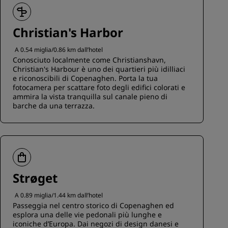
Christian's Harbor
A 0.54 miglia/0.86 km dall’hotel
Conosciuto localmente come Christianshavn,
Christian's Harbour è uno dei quartieri più idilliaci
e riconoscibili di Copenaghen. Porta la tua
fotocamera per scattare foto degli edifici colorati e
ammira la vista tranquilla sul canale pieno di
barche da una terrazza.
Strøget
A 0.89 miglia/1.44 km dall’hotel
Passeggia nel centro storico di Copenaghen ed
esplora una delle vie pedonali più lunghe e
iconiche d’Europa. Dai negozi di design danesi e