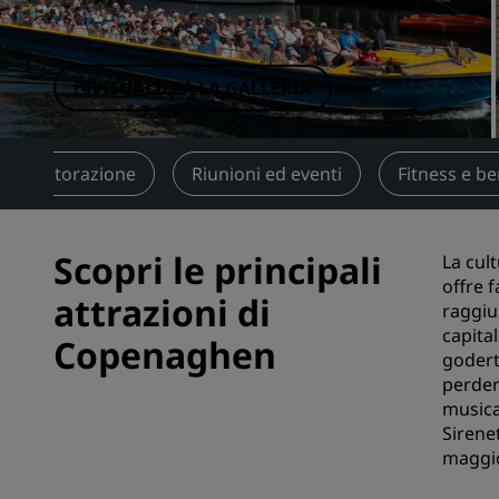
Marchi affiliati in Cina
VISUALIZZA LA GALLERIA
Ristorazione
Riunioni ed eventi
Fitness e b
Scopri le principali
La cul
offre 
attrazioni di
raggiu
capita
Copenaghen
godert
perder
musica
Sirene
maggio