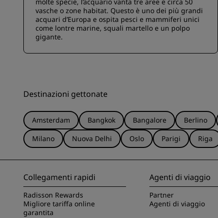
molte specie, l’acquario vanta tre aree e circa 50
vasche o zone habitat. Questo è uno dei più grandi
acquari d’Europa e ospita pesci e mammiferi unici
come lontre marine, squali martello e un polpo
gigante.
Destinazioni gettonate
Amsterdam
Bangkok
Bangalore
Berlino
Milano
Nuova Delhi
Oslo
Parigi
Riga
Collegamenti rapidi
Agenti di viaggio
Radisson Rewards
Partner
Migliore tariffa online
Agenti di viaggio
garantita