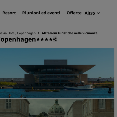
Resort
Riunioni ed eventi
Offerte
Altro
Radisson R
Le mie pren
navia Hotel, Copenhagen
Attrazioni turistiche nelle vicinanze
 Copenhagen
Trova il tuo hotel
Destinazioni
Resort
Residence
Hotel aeroportuali
Hotel nuovi e di prossima
apertura
Meeting ed eventi
Scopri Radisson Meetings