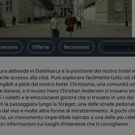
Prenota uno spazio per riu
Richiedi un preventivo
Destinazioni per eventi
Soluzioni di settore
enessere
Offerte
Recensioni
Attrazioni tu
Cerca voli
Cerca voli
tura abbonda in Danimarca e la posizione del nostro hotel v
facile accesso alla città. Puoi esplorare facilmente tutto ciò
Ristorazione
ngibili a piedi dal nostro hotel. Christiania, una comunità u
le danese, e il museo Hans Christian Andersen si trovano entra
Cerca un ristorante
i i vialetti e le emozionanti giostre che si trovano in uno de
ti la passeggiata lungo la Strøget, una delle strade pedonali
Servizi digitali
 dal vivo e molte altre forme di intrattenimento. A pochi chi
tta, un monumento imperdibile ispirato a una delle più celeb
App Radisson Hotels
ri informazioni sui luoghi d’interesse che ti consigliamo.