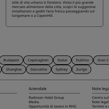
stile di vita urbano si fondono. Visita il più grande
mercato alimentare della città, scopri le suggestive
installazioni e goditi l'aria fresca passeggiando sul
lungomare o a CopenHill.
Budapest
Copenaghen
Dubai
Dublino
Gran C
Shanghai
Stoccolma
Sydney
Zurigo
Aziendale
Note lega
Radisson Hotel Group
Centro sul
Media
Note legal
Opportunità di lavoro in RHG
Termini e 