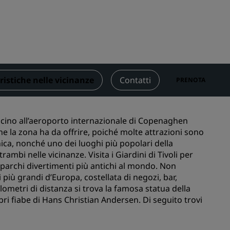
nioni
Rad Pets
Sedi per matrimoni
Soggiorni sostenibili
Soggiorni per squadre sportive
Viaggiatore d'affari
ristiche nelle vicinanze
Contatti
PRENOTA
Hotel nel centro città
Visita il nostro blog
icino all’aeroporto internazionale di Copenaghen
Radisson Rewards
 che la zona ha da offrire, poiché molte attrazioni sono
nica, nonché uno dei luoghi più popolari della
Scopri Radisson Rewards
mbi nelle vicinanze. Visita i Giardini di Tivoli per
i parchi divertimenti più antichi al mondo. Non
Vantaggi
 più grandi d’Europa, costellata di negozi, bar,
Come utilizzare punti
lometri di distanza si trova la famosa statua della
Come guadagnare punti
ri fiabe di Hans Christian Andersen. Di seguito trovi
Bookers and Planners