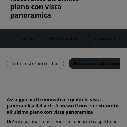
piano con vista
panoramica
ere
Servizi
Ristorazione
Riunioni ed even
Tutti i ristoranti e i bar
Ristorante all’ultimo p
Assaggia piatti innovativi e goditi la vista
panoramica della città presso il nostro ristorante
all’ultimo piano con vista panoramica
Un’entusiasmante esperienza culinaria ti aspetta nel