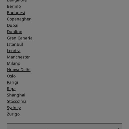
Berlino
Budapest
Copenaghen
Dubai
Dublino
Gran Canaria
Istanbul
Londra
Manchester
Milano
Nuova Delhi
Oslo
Parigi
Riga
Shanghai
Stoccolma
Sydney
Zurigo