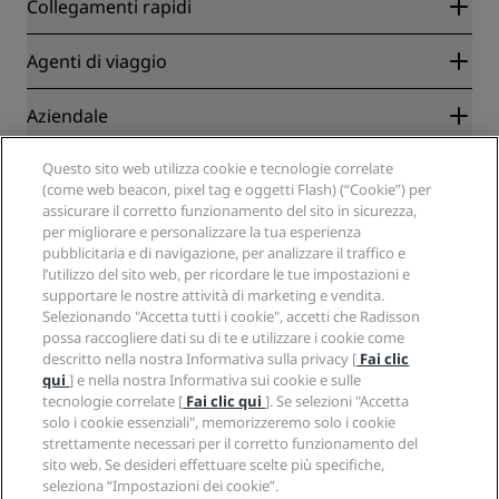
Collegamenti rapidi
Radisson Rewards
Agenti di viaggio
Migliore tariffa online garantita
Blog
Partner
Aziendale
Destinazioni
Agenti di viaggio
Hotel nuovi e di prossima apertura
Radisson Hotel Group
Note legali
Questo sito web utilizza cookie e tecnologie correlate
APP Radisson Hotels
Media
(come web beacon, pixel tag e oggetti Flash) (“Cookie”) per
Hotel Approvati per sport
assicurare il corretto funzionamento del sito in sicurezza,
Opportunità di lavoro in RHG
Centro sulla privacy
Aiuto
Hotel per famiglie
per migliorare e personalizzare la tua esperienza
Opportunità di lavoro in PPHE
Note legali
Salute e sicurezza
pubblicitaria e di navigazione, per analizzare il traffico e
Opportunità di lavoro in EHL
Termini e condizioni di Radisson Rewards
Avvisi per i consumatori
l’utilizzo del sito web, per ricordare le tue impostazioni e
The Club by RHG
Social media
Termini e condizioni di utilizzo del sito
supportare le nostre attività di marketing e vendita.
Contatti
Opportunità di sviluppo
Selezionando "Accetta tutti i cookie", accetti che Radisson
Accessibilità digitale
Domande frequenti
Marchi Radisson Hotels
Responsible Business
possa raccogliere dati su di te e utilizzare i cookie come
Dichiarazione sulla schiavitù moderna
Mappa del sito
descritto nella nostra Informativa sulla privacy [
Fai clic
Approvvigionamento
qui
] e nella nostra Informativa sui cookie e sulle
tecnologie correlate [
Fai clic qui
]. Se selezioni "Accetta
solo i cookie essenziali", memorizzeremo solo i cookie
strettamente necessari per il corretto funzionamento del
sito web. Se desideri effettuare scelte più specifiche,
seleziona “Impostazioni dei cookie”.