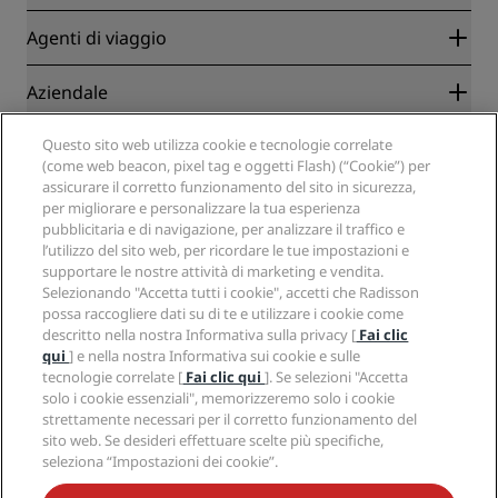
Radisson Rewards
Agenti di viaggio
Migliore tariffa online garantita
Blog
Partner
Aziendale
Destinazioni
Agenti di viaggio
Hotel nuovi e di prossima apertura
Radisson Hotel Group
Note legali
Questo sito web utilizza cookie e tecnologie correlate
APP Radisson Hotels
Media
(come web beacon, pixel tag e oggetti Flash) (“Cookie”) per
Hotel Approvati per sport
assicurare il corretto funzionamento del sito in sicurezza,
Opportunità di lavoro in RHG
Centro sulla privacy
Aiuto
Hotel per famiglie
per migliorare e personalizzare la tua esperienza
Opportunità di lavoro in PPHE
Note legali
Salute e sicurezza
pubblicitaria e di navigazione, per analizzare il traffico e
Opportunità di lavoro in EHL
Termini e condizioni di Radisson Rewards
Avvisi per i consumatori
l’utilizzo del sito web, per ricordare le tue impostazioni e
The Club by RHG
Social media
Termini e condizioni di utilizzo del sito
supportare le nostre attività di marketing e vendita.
Contatti
Opportunità di sviluppo
Selezionando "Accetta tutti i cookie", accetti che Radisson
Accessibilità digitale
Domande frequenti
Marchi Radisson Hotels
Responsible Business
possa raccogliere dati su di te e utilizzare i cookie come
Dichiarazione sulla schiavitù moderna
Mappa del sito
descritto nella nostra Informativa sulla privacy [
Fai clic
Approvvigionamento
qui
] e nella nostra Informativa sui cookie e sulle
tecnologie correlate [
Fai clic qui
]. Se selezioni "Accetta
solo i cookie essenziali", memorizzeremo solo i cookie
strettamente necessari per il corretto funzionamento del
sito web. Se desideri effettuare scelte più specifiche,
seleziona “Impostazioni dei cookie”.