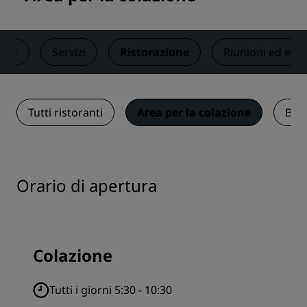
ere
Servizi
Ristorazione
Riunioni ed even
Tutti ristoranti
Area per la colazione
Bar 
Orario di apertura
Colazione
Tutti i giorni 5:30 - 10:30