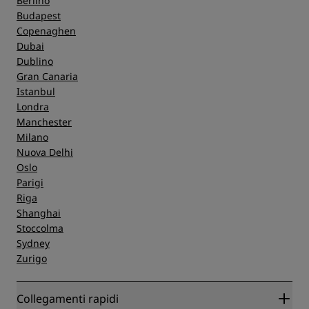
Berlino
Budapest
Copenaghen
Dubai
Dublino
Gran Canaria
Istanbul
Londra
Manchester
Milano
Nuova Delhi
Oslo
Parigi
Riga
Shanghai
Stoccolma
Sydney
Zurigo
Collegamenti rapidi