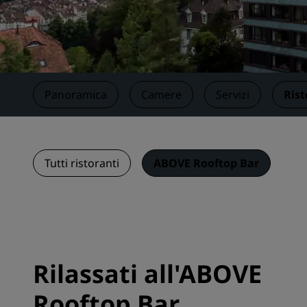
Marchi affiliati in Cina
Panoramica
Camere
Servizi
Rist
Tutti ristoranti
ABOVE Rooftop Bar
Rilassati all'ABOVE
Rooftop Bar