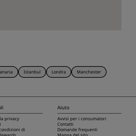
anaria
Istanbul
Londra
Manchester
li
Aiuto
la privacy
Avvisi per i consumatori
i
Contatti
condizioni di
Domande frequenti
Rewards
Mappa del sito