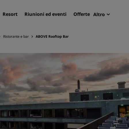
Resort
Riunioni ed eventi
Offerte
Altro
Radisson R
Le mie pren
Ristorante e bar
ABOVE Rooftop Bar
Trova il tuo hotel
Destinazioni
Resort
Residence
Hotel aeroportuali
Hotel nuovi e di prossima
apertura
Meeting ed eventi
Scopri Radisson Meetings