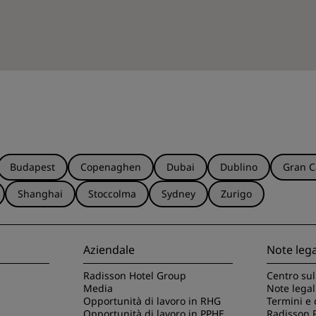
Budapest
Copenaghen
Dubai
Dublino
Gran C
Shanghai
Stoccolma
Sydney
Zurigo
Aziendale
Note lega
Radisson Hotel Group
Centro sul
Media
Note legal
Opportunità di lavoro in RHG
Termini e 
Opportunità di lavoro in PPHE
Radisson 