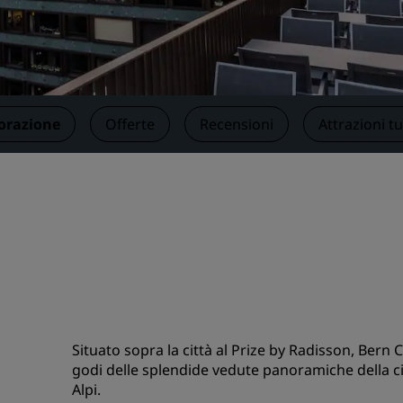
Prenota uno spazio per riu
Richiedi un preventivo
Destinazioni per eventi
Soluzioni di settore
orazione
Offerte
Recensioni
Attrazioni tu
Cerca voli
Cerca voli
Ristorazione
Cerca un ristorante
Servizi digitali
Situato sopra la città al Prize by Radisson, Bern C
App Radisson Hotels
godi delle splendide vedute panoramiche della cit
Alpi.